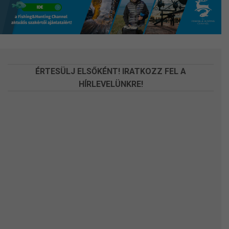
a
a
termékoldalon
termékoldalon
választhatók
választhatók
ki
ki
ÉRTESÜLJ ELSŐKÉNT! IRATKOZZ FEL A
HÍRLEVELÜNKRE!