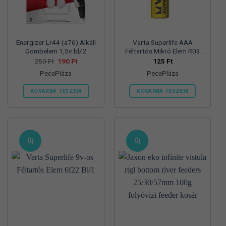
termékoldalon
választhatók
ki
Energizer Lr44 (a76) Alkáli
Varta Superlife AAA
Gombelem 1,5v bl/2
Féltartós Mikró Elem R03
Bl/4
Original
Current
250
Ft
190
Ft
125
Ft
price
price
PecaPláza
PecaPláza
was:
is:
250 Ft.
190 Ft.
KOSÁRBA TESZEM
KOSÁRBA TESZEM
Ennek
Ennek
a
a
terméknek
terméknek
több
több
Új
Új
variációja
variációja
van.
van.
A
A
változatok
változatok
a
a
termékoldalon
termékoldalon
választhatók
választhatók
ki
ki