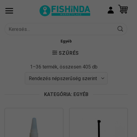
Skip
to
content
Keresés
a
következőre:
Egyéb
SZŰRÉS
Sorted
1–36 termék, összesen 405 db
by
popularity
KATEGÓRIA: EGYÉB