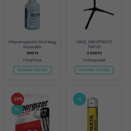
Pillanatragasztó 50ml Nagy
OREEL ERNYŐTARTÓ
Kiszerelés
TRIPOD
990
Ft
3 500
Ft
PecaPláza
Fishingoutlet
KOSÁRBA TESZEM
KOSÁRBA TESZEM
Ennek
a
terméknek
több
-24%
Új
variációja
van.
Új
A
változatok
a