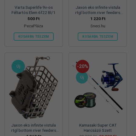
Varta Superlife 9v-os
Jaxon eko infinite vistula
Féltartós Elem 6f22 Bl/1
rtgl bottom river feeders
25/30/57mm 100g
500
Ft
1 220
Ft
folyóvizi feeder kosár
PecaPláza
Sneci.hu
KOSÁRBA TESZEM
KOSÁRBA TESZEM
Ennek
a
terméknek
több
-20%
Új
variációja
van.
Új
A
változatok
a
termékoldalon
választhatók
ki
Jaxon eko infinite vistula
Kamasaki Super CAT
rtgl bottom river feeders
Harcsázó Szett
25/30/57mm 125g