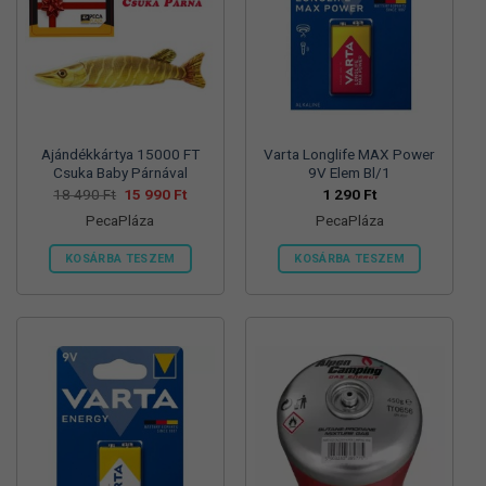
változatok
változatok
a
a
termékoldalon
termékoldalon
választhatók
választhatók
ki
ki
Ajándékkártya 15000 FT
Varta Longlife MAX Power
Csuka Baby Párnával
9V Elem Bl/1
Original
Current
18 490
Ft
15 990
Ft
1 290
Ft
price
price
PecaPláza
PecaPláza
was:
is:
18
15
490 Ft.
990 Ft.
KOSÁRBA TESZEM
KOSÁRBA TESZEM
Ennek
Ennek
a
a
terméknek
terméknek
több
több
variációja
variációja
van.
van.
A
A
változatok
változatok
a
a