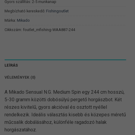
390 Ft.
751 Ft.
Gyors szállítás: 2-5 munkanap
Megbízható kereskedő:
Fishingoutlet
Márka:
Mikado
Cikkszám:
foutlet_mfishing-WAA887-244
LEÍRÁS
VÉLEMÉNYEK (0)
A Mikado Sensual N.G. Medium Spin egy 244 cm hosszú,
5-30 gramm közötti dobósúlyú pergető horgászbot. Két
részes kivitelű, gyors akcióval és osztott nyéllel
rendelkezik. Ideális választás kisebb és közepes méretű
műcsalik dobálásához, különféle ragadozó halak
horgászatához.