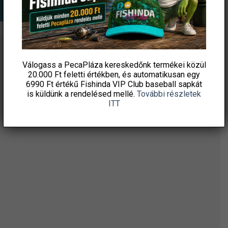
ÉRTESÜLJ ELSŐKÉNT! IRATKOZZ FEL A
Válogass a PecaPláza kereskedőnk termékei közül
HÍRLEVELÜNKRE!
20.000 Ft feletti
értékben, és automatikusan egy
6990 Ft értékű
Fishinda VIP Club baseball sapkát
is küldünk a rendelésed mellé.
További részletek
ITT