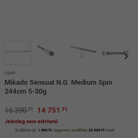
Egyéb
Mikado Sensual N.G. Medium Spin
244cm 5-30g
Original
Current
16 390
Ft
14 751
Ft
price
price
Jelenleg nem elérhető
was:
is:
Szállítási díj:
16
1 890
Ft
.
Ingyenes szállítás
14
23 990
Ft
felett