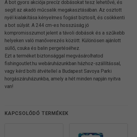
A bot gyors akciója precíz dobásokat tesz lehetővé, és
segít az akadó műcsalik megakasztásában. Az osztott
nyél kialakítása kényelmes fogást biztosít, és csökkenti
a bot súlyát. A 244 cm-es hosszúság jó
kompromisszumot jelent a távoli dobások és a szűkebb
helyeken való manőverezés között. Különösen ajánlott
süllő, csuka és balin pergetéséhez.
Ezt a terméket biztonsággal megvásárolhatod
fishingoutlet.hu webáruházunkban házhoz-szállítással,
vagy kérd bolti átvétellel a Budapest Savoya Parki
horgászáruházunkba, amely a hét minden napján nyitva
van!
KAPCSOLÓDÓ TERMÉKEK