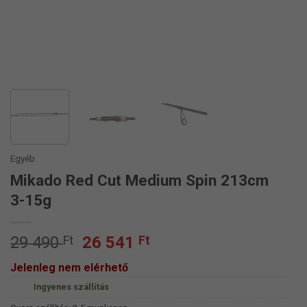
Egyéb
Mikado Red Cut Medium Spin 213cm
3-15g
Original
Current
29 490
Ft
26 541
Ft
price
price
Jelenleg nem elérhető
was:
is:
Ingyenes szállítás
29
26