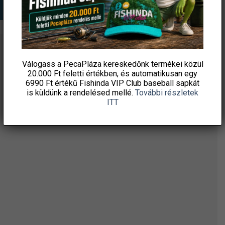
ÉRTESÜLJ ELSŐKÉNT! IRATKOZZ FEL A
Válogass a PecaPláza kereskedőnk termékei közül
HÍRLEVELÜNKRE!
20.000 Ft feletti
értékben, és automatikusan egy
6990 Ft értékű
Fishinda VIP Club baseball sapkát
is küldünk a rendelésed mellé.
További részletek
ITT