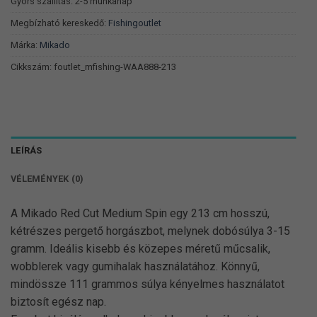
490 Ft.
541 Ft.
Gyors szállítás: 2-5 munkanap
Megbízható kereskedő:
Fishingoutlet
Márka:
Mikado
Cikkszám:
foutlet_mfishing-WAA888-213
LEÍRÁS
VÉLEMÉNYEK (0)
A Mikado Red Cut Medium Spin egy 213 cm hosszú,
kétrészes pergető horgászbot, melynek dobósúlya 3-15
gramm. Ideális kisebb és közepes méretű műcsalik,
wobblerek vagy gumihalak használatához. Könnyű,
mindössze 111 grammos súlya kényelmes használatot
biztosít egész nap.