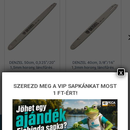
DENZEL 50cm, 0,325″/20″
DENZEL 40cm, 3/8″/16″
1,5mm horony, láncfűrész
1,3mm horony, láncfűrész
x
kard 76 fogas lánchoz
kard 57 fogas lánchoz
4 701
Ft
4 615
Ft
Fishingoutlet
Fishingoutlet
SZEREZD MEG A VIP SAPKÁNKAT MOST
KOSÁRBA TESZEM
KOSÁRBA TESZEM
1 FT-ÉRT!