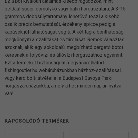
Ez a bot kiválóan alkalmas kisebb ragadozók, mint
például sügér, domolykó vagy balin horgászatára. A 3-15
grammos dobósúlytartomány lehetővé teszi a kisebb
csalik precíz bemutatását, érzékeny spicce pedig a
kapások jól láthatóságát segíti. A két tagra bonthatóság
megkönnyíti a szállítását és tárolását. Remek választás
azoknak, akik egy sokoldalú, megbízható pergető botot
keresnek a folyóvízi és állóvízi horgászathoz egyaránt.
Ezt a terméket biztonsággal megvásárolhatod
fishingoutlet.hu webáruházunkban házhoz-szállítással,
vagy kérd bolti átvétellel a Budapest Savoya Parki
horgászáruházunkba, amely a hét minden napján nyitva
van!
KAPCSOLÓDÓ TERMÉKEK