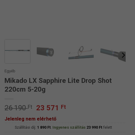
Egyéb
Mikado LX Sapphire Lite Drop Shot
220cm 5-20g
Original
Current
26 190
Ft
23 571
Ft
price
price
Jelenleg nem elérhető
was:
is:
Szállítási díj:
26
1 890
Ft
.
Ingyenes szállítás
23
23 990
Ft
felett