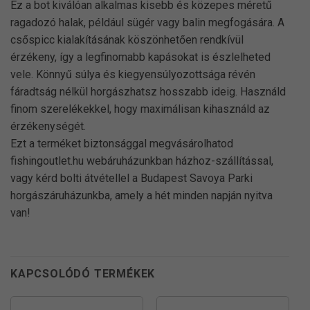
Ez a bot kiválóan alkalmas kisebb és közepes méretű
ragadozó halak, például sügér vagy balin megfogására. A
csőspicc kialakításának köszönhetően rendkívül
érzékeny, így a legfinomabb kapásokat is észlelheted
vele. Könnyű súlya és kiegyensúlyozottsága révén
fáradtság nélkül horgászhatsz hosszabb ideig. Használd
finom szerelékekkel, hogy maximálisan kihasználd az
érzékenységét.
Ezt a terméket biztonsággal megvásárolhatod
fishingoutlet.hu webáruházunkban házhoz-szállítással,
vagy kérd bolti átvétellel a Budapest Savoya Parki
horgászáruházunkba, amely a hét minden napján nyitva
van!
KAPCSOLÓDÓ TERMÉKEK