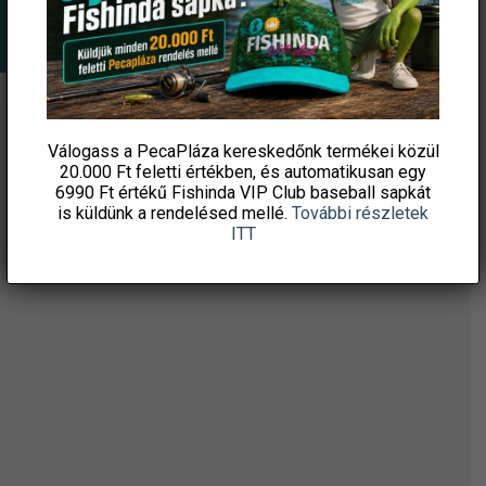
Válogass a PecaPláza kereskedőnk termékei közül
ÉRTESÜLJ ELSŐKÉNT! IRATKOZZ FEL A
20.000 Ft feletti
értékben, és automatikusan egy
HÍRLEVELÜNKRE!
6990 Ft értékű
Fishinda VIP Club baseball sapkát
is küldünk a rendelésed mellé.
További részletek
ITT