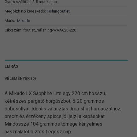
190 Ft.
571 Ft.
Gyors szállítás: 2-5 munkanap
Megbízható kereskedő:
Fishingoutlet
Márka:
Mikado
Cikkszám:
foutlet_mfishing-WAA623-220
LEÍRÁS
VÉLEMÉNYEK (0)
A Mikado LX Sapphire Lite egy 220 cm hosszú,
kétrészes pergető horgászbot, 5-20 grammos
dobósúllyal. Ideális választás drop shot horgászathoz,
precíz és érzékeny spicce jól jelzi a kapásokat.
Mindössze 104 grammos tömege kényelmes
használatot biztosít egész nap.