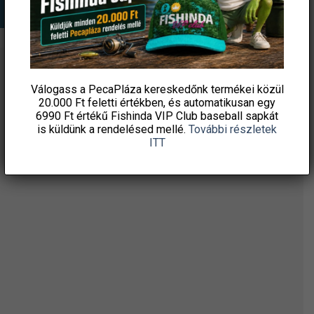
ÉRTESÜLJ ELSŐKÉNT! IRATKOZZ FEL A
Válogass a PecaPláza kereskedőnk termékei közül
HÍRLEVELÜNKRE!
20.000 Ft feletti
értékben, és automatikusan egy
6990 Ft értékű
Fishinda VIP Club baseball sapkát
is küldünk a rendelésed mellé.
További részletek
ITT