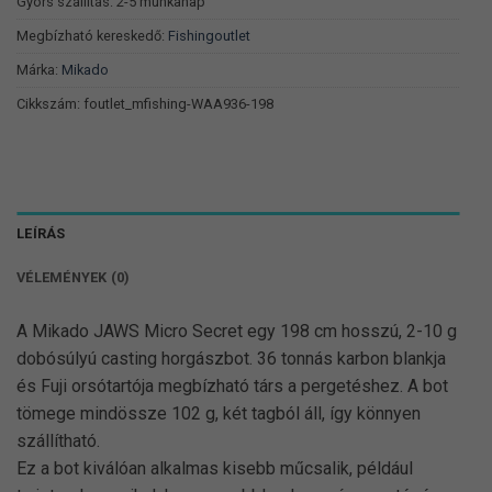
790 Ft.
011 Ft.
Gyors szállítás: 2-5 munkanap
Megbízható kereskedő:
Fishingoutlet
Márka:
Mikado
Cikkszám:
foutlet_mfishing-WAA936-198
LEÍRÁS
VÉLEMÉNYEK (0)
A Mikado JAWS Micro Secret egy 198 cm hosszú, 2-10 g
dobósúlyú casting horgászbot. 36 tonnás karbon blankja
és Fuji orsótartója megbízható társ a pergetéshez. A bot
tömege mindössze 102 g, két tagból áll, így könnyen
szállítható.
Ez a bot kiválóan alkalmas kisebb műcsalik, például