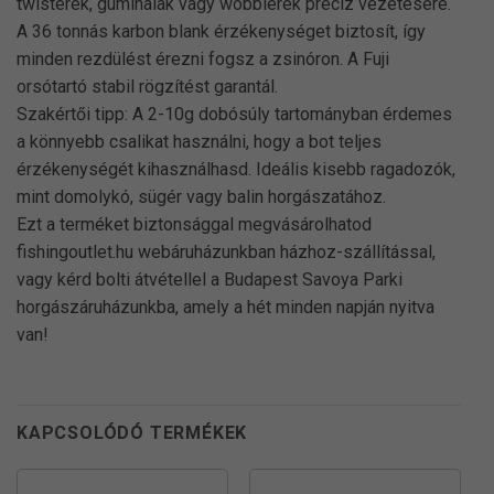
twisterek, gumihalak vagy wobblerek precíz vezetésére.
A 36 tonnás karbon blank érzékenységet biztosít, így
minden rezdülést érezni fogsz a zsinóron. A Fuji
orsótartó stabil rögzítést garantál.
Szakértői tipp: A 2-10g dobósúly tartományban érdemes
a könnyebb csalikat használni, hogy a bot teljes
érzékenységét kihasználhasd. Ideális kisebb ragadozók,
mint domolykó, sügér vagy balin horgászatához.
Ezt a terméket biztonsággal megvásárolhatod
fishingoutlet.hu webáruházunkban házhoz-szállítással,
vagy kérd bolti átvétellel a Budapest Savoya Parki
horgászáruházunkba, amely a hét minden napján nyitva
van!
KAPCSOLÓDÓ TERMÉKEK