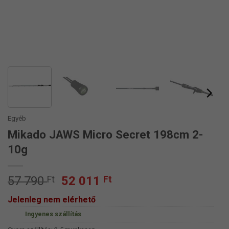
Egyéb
Mikado JAWS Micro Secret 198cm 2-
10g
Original
Current
57 790
Ft
52 011
Ft
price
price
Jelenleg nem elérhető
was:
is:
Ingyenes szállítás
57
52