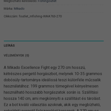
Megbízható kereskedő:
Fishingoutlet
Márka:
Mikado
Cikkszám:
foutlet_mfishing-WAA763-270
LEÍRÁS
VÉLEMÉNYEK (0)
A Mikado Excellence Fight egy 270 cm hosszú,
kétrészes pergető horgászbot, melynek 10-35 grammos
dobósúly-tartománya ideálissá teszi különféle műcsalik
használatához. 199 grammos tömegével kényelmesen
használható hosszabb horgászatok során is. Szállítási
hossza 140 cm, ami megkönnyíti a szállítást és tárolást.
Ez a bot kiváló választás azoknak, akik egy megbízható,
sokoldalú pergető felszerelést keresnek. A 270 cm-es