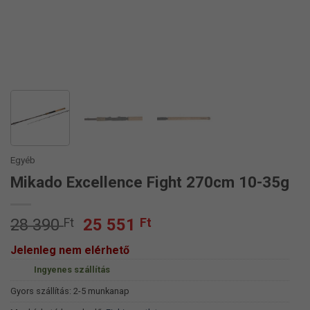
Egyéb
Mikado Excellence Fight 270cm 10-35g
Original
Current
28 390
Ft
25 551
Ft
price
price
Jelenleg nem elérhető
was:
is:
Ingyenes szállítás
28
25
390 Ft.
551 Ft.
Gyors szállítás: 2-5 munkanap