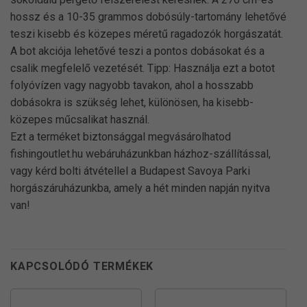
hossz és a 10-35 grammos dobósúly-tartomány lehetővé
teszi kisebb és közepes méretű ragadozók horgászatát.
A bot akciója lehetővé teszi a pontos dobásokat és a
csalik megfelelő vezetését. Tipp: Használja ezt a botot
folyóvízen vagy nagyobb tavakon, ahol a hosszabb
dobásokra is szükség lehet, különösen, ha kisebb-
közepes műcsalikat használ.
Ezt a terméket biztonsággal megvásárolhatod
fishingoutlet.hu webáruházunkban házhoz-szállítással,
vagy kérd bolti átvétellel a Budapest Savoya Parki
horgászáruházunkba, amely a hét minden napján nyitva
van!
KAPCSOLÓDÓ TERMÉKEK