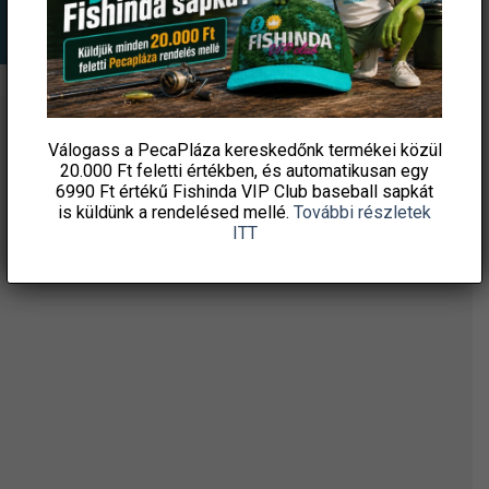
ÉRTESÜLJ ELSŐKÉNT! IRATKOZZ FEL A
Válogass a PecaPláza kereskedőnk termékei közül
20.000 Ft feletti
értékben, és automatikusan egy
HÍRLEVELÜNKRE!
6990 Ft értékű
Fishinda VIP Club baseball sapkát
is küldünk a rendelésed mellé.
További részletek
ITT