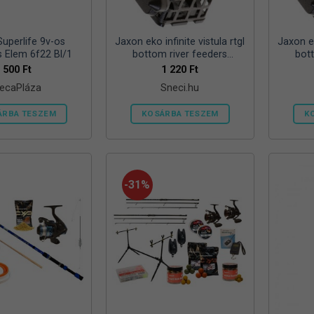
ki
Superlife 9v-os
Jaxon eko infinite vistula rtgl
Jaxon ek
s Elem 6f22 Bl/1
bottom river feeders
bot
25/30/57mm 100g folyóvizi
25/30/
500
Ft
1 220
Ft
feeder kosár
ecaPláza
Sneci.hu
ÁRBA TESZEM
KOSÁRBA TESZEM
K
Ennek
a
terméknek
több
-31%
variációja
van.
A
változatok
a
termékoldalon
választhatók
ki