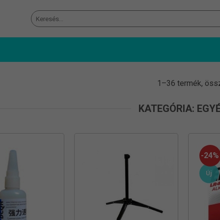
Keresés
a
következőre:
1–36 termék, öss
KATEGÓRIA: EGY
-24%
Új