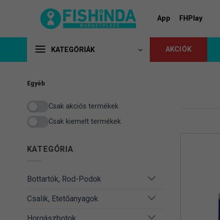
Skip
to
App
FHPlay
content
AKCIÓK
KATEGÓRIÁK
Egyéb
Csak akciós termékek
Csak kiemelt termékek
KATEGÓRIA
Bottartók, Rod-Podok
Csalik, Etetőanyagok
Horgászbotok