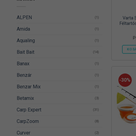
ALPEN
(1)
Varta 
Féltartó
Amida
(1)
P
Aqualing
(1)
KOS
Bait Bait
(14)
Banax
(1)
Benzár
(1)
-30%
Benzar Mix
(1)
Betamix
(3)
Carp Expert
(31)
CarpZoom
(8)
Curver
(2)