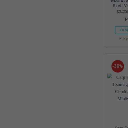
Wizard Ac
Reiva
Szett Ve
(1)
57 7
RELAX
(1)
P
RIDGEMONKEY
(4)
KOS
SAL
Ing
(2)
SEDO
(2)
SILSTAR
(3)
-30%
Silverline
(2)
SKROSS
(1)
SMA
(1)
SODASTREAM
(1)
Sonik
(1)
Szász
(2)