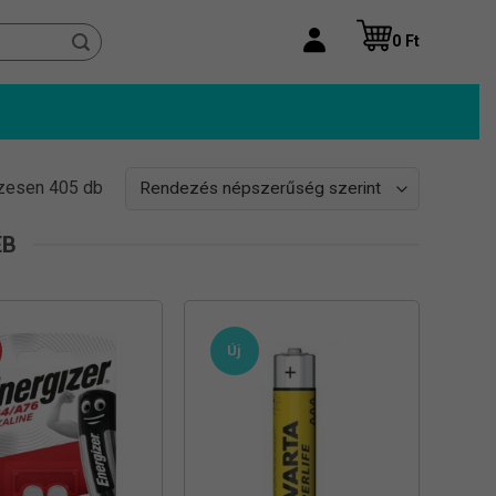
0
Ft
Sorted
zesen 405 db
by
popularity
ÉB
Új