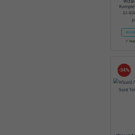
Wizar
Mora
(2)
Komplet
51 8
MTX
(1)
P
Mustad
(9)
KOS
Okuma
(1)
Ing
OREEL
(1)
Outdoor
(3)
-34%
Palisad
(1)
Peca Pláza
(1)
Prologic
(4)
QUANTUM
(1)
Rapala
(6)
Rapture
(2)