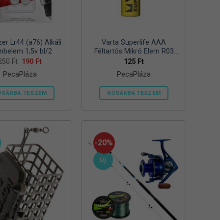
zer Lr44 (a76) Alkáli
Varta Superlife AAA
belem 1,5v bl/2
Féltartós Mikró Elem R03
Bl/4
Original
Current
250
Ft
190
Ft
125
Ft
price
price
PecaPláza
PecaPláza
was:
is:
250 Ft.
190 Ft.
OSÁRBA TESZEM
KOSÁRBA TESZEM
Ennek
Ennek
a
a
terméknek
terméknek
több
több
-20%
variációja
variációja
Új
van.
van.
A
A
változatok
változatok
a
a
termékoldalon
termékoldalon
választhatók
választhatók