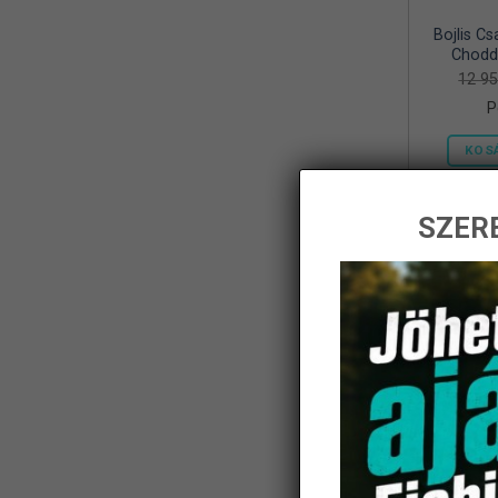
Bojlis Cs
Frenetic
(8)
Chodd
12 9
Gamakatsu
(1)
P
Geoff Anderson
(5)
KOS
Haldoradó
(1)
HOME
(5)
SZERE
iBite
(2)
-14%
JAXON
(11)
K-Karp
(8)
Kamasaki
(6)
KARCHER
(1)
KOLPO
(1)