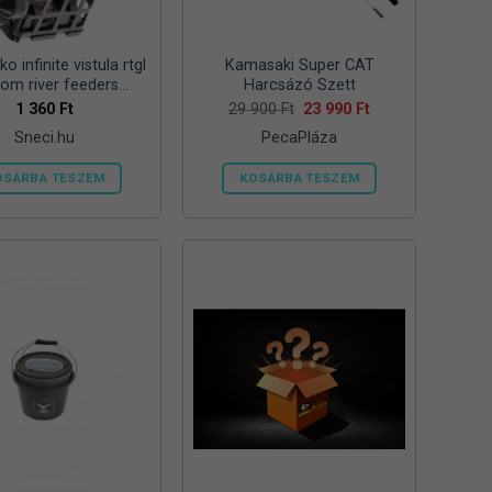
ki
ki
o infinite vistula rtgl
Kamasaki Super CAT
tom river feeders
Harcsázó Szett
57mm 125g folyóvizi
Original
Current
1 360
Ft
29 900
Ft
23 990
Ft
price
price
feeder kosár
Sneci.hu
PecaPláza
was:
is:
29
23
900 Ft.
990 Ft.
OSÁRBA TESZEM
KOSÁRBA TESZEM
Ennek
a
terméknek
több
variációja
van.
A
változatok
a
termékoldalon
választhatók
ki