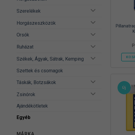
Szerelékek
Horgászeszközök
Pillanatr
K
Orsók
P
Ruházat
KOS
Székek, Ágyak, Sátrak, Kemping
Szettek és csomagok
Táskák, Botzsákok
Új
Zsinórok
Ajándékötletek
Egyéb
MÁRKA