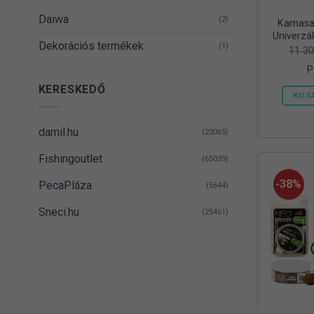
Daiwa
(2)
Kamasak
Univerzál
Dekorációs termékek
(1)
Vödörrel
11 3
és
P
DELPHIN
(14)
KERESKEDŐ
KOS
Denzel
(8)
Dovit
(38)
damil.hu
(23065)
DUDI BAIT
(5)
Fishingoutlet
(65039)
Egyéb
(1)
-38%
PecaPláza
(5644)
Energizer
(2)
Sneci.hu
(25461)
EnergoTeam
(63)
Feedermania
(4)
Fieldmann
(1)
FOX RAGE
(3)