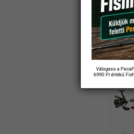
Koós
(3)
Ajándék
L&K
(2)
Csuka
18 4
LBFishing
(4)
P
Led Lenser
(2)
KOS
Loomis and Franklin
(1)
MADCAT
(7)
Válogass a PecaP
Marshal
-31%
(1)
6990 Ft értékű
Fis
MAVER
(1)
Maxell
(1)
MFF
(3)
Mikado
(8)
MIVARDI
(4)