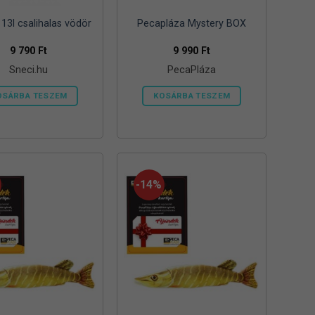
13l csalihalas vödör
Pecapláza Mystery BOX
9 790
Ft
9 990
Ft
Sneci.hu
PecaPláza
OSÁRBA TESZEM
KOSÁRBA TESZEM
Ennek
a
terméknek
több
variációja
-14%
van.
A
változatok
a
termékoldalon
választhatók
ki