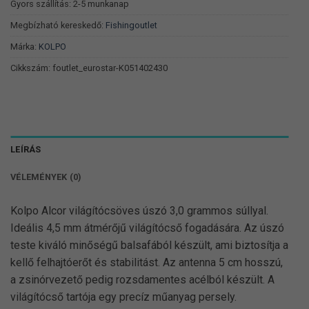
Gyors szállítás: 2-5 munkanap
Megbízható kereskedő:
Fishingoutlet
Márka:
KOLPO
Cikkszám:
foutlet_eurostar-K051402430
LEÍRÁS
VÉLEMÉNYEK (0)
Kolpo Alcor világítócsöves úszó 3,0 grammos súllyal.
Ideális 4,5 mm átmérőjű világítócső fogadására. Az úszó
teste kiváló minőségű balsafából készült, ami biztosítja a
kellő felhajtóerőt és stabilitást. Az antenna 5 cm hosszú,
a zsinórvezető pedig rozsdamentes acélból készült. A
világítócső tartója egy precíz műanyag persely.