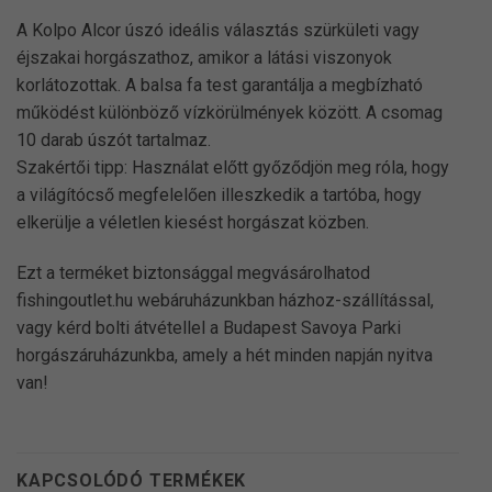
A Kolpo Alcor úszó ideális választás szürkületi vagy
éjszakai horgászathoz, amikor a látási viszonyok
korlátozottak. A balsa fa test garantálja a megbízható
működést különböző vízkörülmények között. A csomag
10 darab úszót tartalmaz.
Szakértői tipp: Használat előtt győződjön meg róla, hogy
a világítócső megfelelően illeszkedik a tartóba, hogy
elkerülje a véletlen kiesést horgászat közben.
Ezt a terméket biztonsággal megvásárolhatod
fishingoutlet.hu webáruházunkban házhoz-szállítással,
vagy kérd bolti átvétellel a Budapest Savoya Parki
horgászáruházunkba, amely a hét minden napján nyitva
van!
KAPCSOLÓDÓ TERMÉKEK