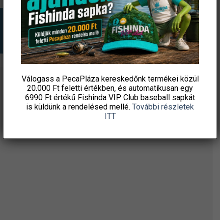
Válogass a PecaPláza kereskedőnk termékei közül
20.000 Ft feletti
értékben, és automatikusan egy
ÉRTESÜLJ ELSŐKÉNT! IRATKOZZ FEL A
6990 Ft értékű
Fishinda VIP Club baseball sapkát
HÍRLEVELÜNKRE!
is küldünk a rendelésed mellé.
További részletek
ITT