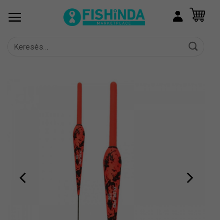
Skip
to
content
Keresés
a
következőre: