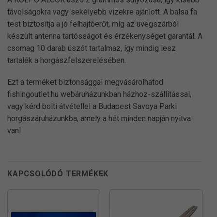
távolságokra vagy sekélyebb vizekre ajánlott. A balsa fa
test biztosítja a jó felhajtóerőt, míg az üvegszárból
készült antenna tartósságot és érzékenységet garantál. A
csomag 10 darab úszót tartalmaz, így mindig lesz
tartalék a horgászfelszerelésében.
Ezt a terméket biztonsággal megvásárolhatod
fishingoutlet.hu webáruházunkban házhoz-szállítással,
vagy kérd bolti átvétellel a Budapest Savoya Parki
horgászáruházunkba, amely a hét minden napján nyitva
van!
KAPCSOLÓDÓ TERMÉKEK