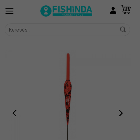
Skip
to
content
Keresés
a
következőre: