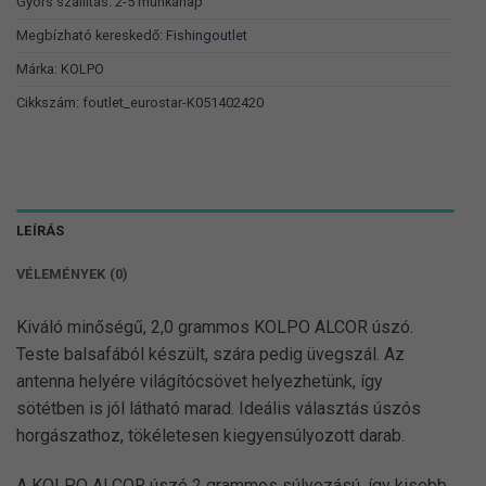
Gyors szállítás: 2-5 munkanap
Megbízható kereskedő:
Fishingoutlet
Márka:
KOLPO
Cikkszám:
foutlet_eurostar-K051402420
LEÍRÁS
VÉLEMÉNYEK (0)
Kiváló minőségű, 2,0 grammos KOLPO ALCOR úszó.
Teste balsafából készült, szára pedig üvegszál. Az
antenna helyére világítócsövet helyezhetünk, így
sötétben is jól látható marad. Ideális választás úszós
horgászathoz, tökéletesen kiegyensúlyozott darab.
A KOLPO ALCOR úszó 2 grammos súlyozású, így kisebb