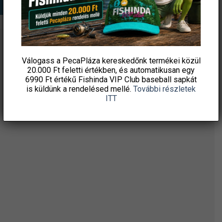
ÉRTESÜLJ ELSŐKÉNT! IRATKOZZ FEL A
Válogass a PecaPláza kereskedőnk termékei közül
HÍRLEVELÜNKRE!
20.000 Ft feletti
értékben, és automatikusan egy
6990 Ft értékű
Fishinda VIP Club baseball sapkát
is küldünk a rendelésed mellé.
További részletek
ITT