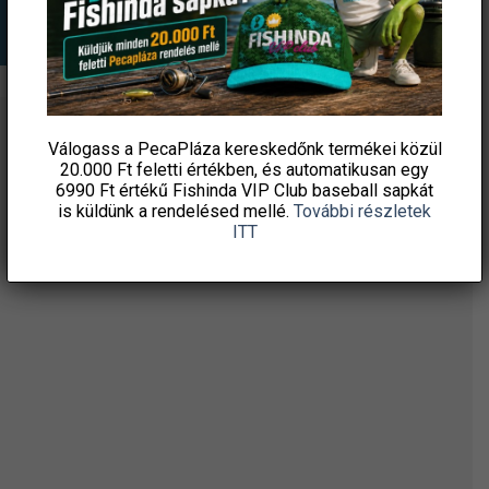
ÉRTESÜLJ ELSŐKÉNT! IRATKOZZ FEL A
Válogass a PecaPláza kereskedőnk termékei közül
20.000 Ft feletti
értékben, és automatikusan egy
HÍRLEVELÜNKRE!
6990 Ft értékű
Fishinda VIP Club baseball sapkát
is küldünk a rendelésed mellé.
További részletek
ITT