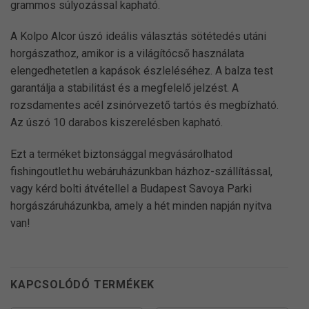
grammos súlyozással kapható.
A Kolpo Alcor úszó ideális választás sötétedés utáni
horgászathoz, amikor is a világítócső használata
elengedhetetlen a kapások észleléséhez. A balza test
garantálja a stabilitást és a megfelelő jelzést. A
rozsdamentes acél zsinórvezető tartós és megbízható.
Az úszó 10 darabos kiszerelésben kapható.
Ezt a terméket biztonsággal megvásárolhatod
fishingoutlet.hu webáruházunkban házhoz-szállítással,
vagy kérd bolti átvétellel a Budapest Savoya Parki
horgászáruházunkba, amely a hét minden napján nyitva
van!
KAPCSOLÓDÓ TERMÉKEK