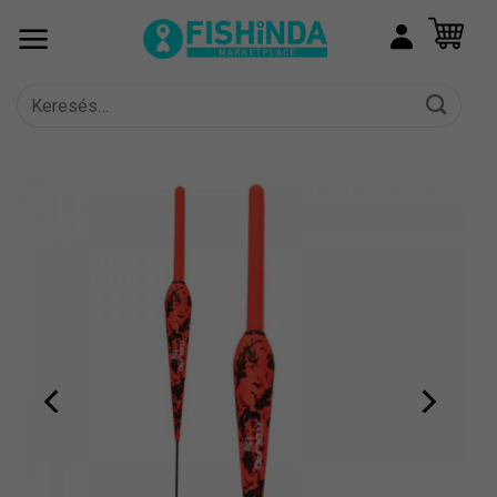
Skip
to
content
Keresés
a
következőre: