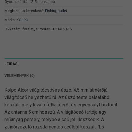
Gyors szállítás: 2-5 munkanap
Megbízható kereskedő:
Fishingoutlet
Márka:
KOLPO
Cikkszám:
foutlet_eurostar-K051402415
LEÍRÁS
VÉLEMÉNYEK (0)
Kolpo Alcor világítócsöves úszó. 4,5 mm átmérőjű
világítócső helyezhető rá. Az úszó teste balsafából
készült, mely kiváló felhajtóerőt és egyensúlyt biztosít.
Az antenna 5 cm hosszú. A világítócső tartója egy
műanyag persely, melybe a cső jól illeszkedik. A
zsinórvezető rozsdamentes acélból készült. 1,5