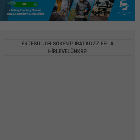
a
a
termékoldalon
termékoldalon
választhatók
választhatók
ki
ki
ÉRTESÜLJ ELSŐKÉNT! IRATKOZZ FEL A
HÍRLEVELÜNKRE!