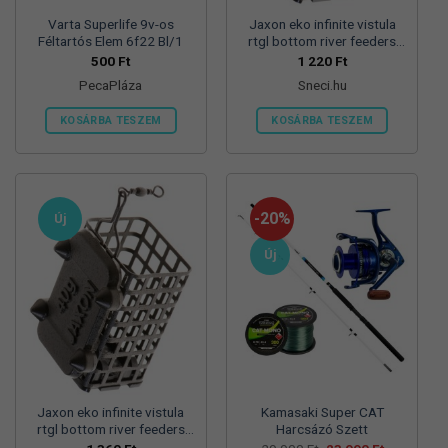
Varta Superlife 9v-os
Jaxon eko infinite vistula
Féltartós Elem 6f22 Bl/1
rtgl bottom river feeders
25/30/57mm 100g
500
Ft
1 220
Ft
folyóvizi feeder kosár
PecaPláza
Sneci.hu
KOSÁRBA TESZEM
KOSÁRBA TESZEM
Ennek
a
terméknek
több
-20%
Új
variációja
van.
Új
A
változatok
a
termékoldalon
választhatók
ki
Jaxon eko infinite vistula
Kamasaki Super CAT
rtgl bottom river feeders
Harcsázó Szett
25/30/57mm 125g