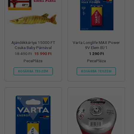
változatok
változatok
a
a
termékoldalon
termékoldalon
választhatók
választhatók
ki
ki
Ajándékkártya 15000 FT
Varta Longlife MAX Power
Csuka Baby Párnával
9V Elem Bl/1
Original
Current
18 490
Ft
15 990
Ft
1 290
Ft
price
price
PecaPláza
PecaPláza
was:
is:
18
15
490 Ft.
990 Ft.
KOSÁRBA TESZEM
KOSÁRBA TESZEM
Ennek
Ennek
a
a
terméknek
terméknek
több
több
variációja
variációja
van.
van.
A
A
változatok
változatok
a
a