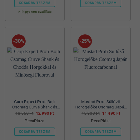
560 Ft.
990 Ft.
550 Ft.
990 Ft.
KOSÁRBA TESZEM
KOSÁRBA TESZEM
Ennek
Ennek
Ingyenes szállítás
a
a
terméknek
terméknek
több
több
variációja
variációja
-30%
-25%
van.
van.
A
A
változatok
változatok
a
a
termékoldalon
termékoldalon
választhatók
választhatók
ki
ki
Carp Expert Profi Bojli
Mustad Profi Süllőző
Csomag Curve Shank és
Horogelőke Csomag Japán
Chodda Horgokkal és
Fluorocarbonnal
Original
Current
Original
Current
18 550
Ft
12 990
Ft
15 330
Ft
11 490
Ft
price
price
price
price
Minőségi Fluoroval
PecaPláza
PecaPláza
was:
is:
was:
is:
18
12
15
11
550 Ft.
990 Ft.
330 Ft.
490 Ft.
KOSÁRBA TESZEM
KOSÁRBA TESZEM
Ennek
Ennek