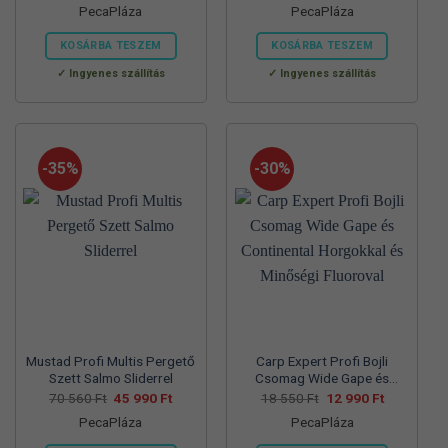
PecaPláza
PecaPláza
was:
is:
was:
is:
57
37
57
39
700 Ft.
990 Ft.
830 Ft.
990 Ft.
KOSÁRBA TESZEM
KOSÁRBA TESZEM
Ennek
Ennek
Ingyenes szállítás
Ingyenes szállítás
a
a
terméknek
terméknek
több
több
variációja
variációja
-35%
-30%
van.
van.
A
A
változatok
változatok
a
a
termékoldalon
termékoldalon
választhatók
választhatók
ki
ki
Mustad Profi Multis Pergető
Carp Expert Profi Bojli
Szett Salmo Sliderrel
Csomag Wide Gape és
Continental Horgokkal és
Original
Current
Original
Current
70 560
Ft
45 990
Ft
18 550
Ft
12 990
Ft
price
price
price
price
Minőségi Fluoroval
PecaPláza
PecaPláza
was:
is:
was:
is:
70
45
18
12