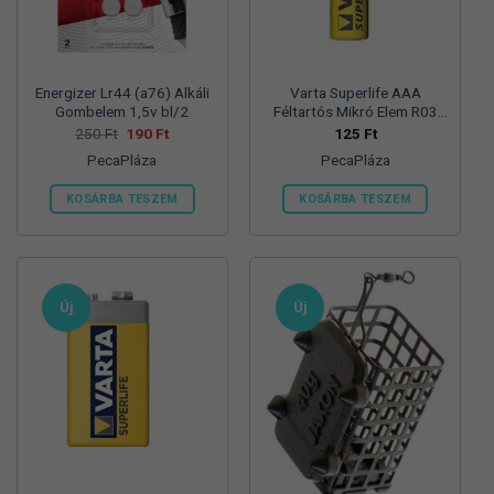
termékoldalon
választhatók
ki
Energizer Lr44 (a76) Alkáli
Varta Superlife AAA
Gombelem 1,5v bl/2
Féltartós Mikró Elem R03
Bl/4
Original
Current
250
Ft
190
Ft
125
Ft
price
price
PecaPláza
PecaPláza
was:
is:
250 Ft.
190 Ft.
KOSÁRBA TESZEM
KOSÁRBA TESZEM
Ennek
Ennek
a
a
terméknek
terméknek
több
több
Új
Új
variációja
variációja
van.
van.
A
A
változatok
változatok
a
a
termékoldalon
termékoldalon
választhatók
választhatók
ki
ki