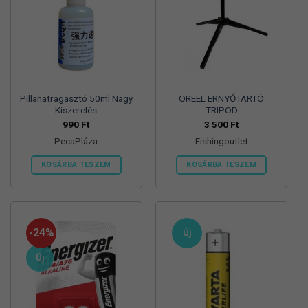
Pillanatragasztó 50ml Nagy
OREEL ERNYŐTARTÓ
Kiszerelés
TRIPOD
990
Ft
3 500
Ft
PecaPláza
Fishingoutlet
KOSÁRBA TESZEM
KOSÁRBA TESZEM
Ennek
a
terméknek
több
-24%
Új
variációja
van.
Új
A
változatok
a