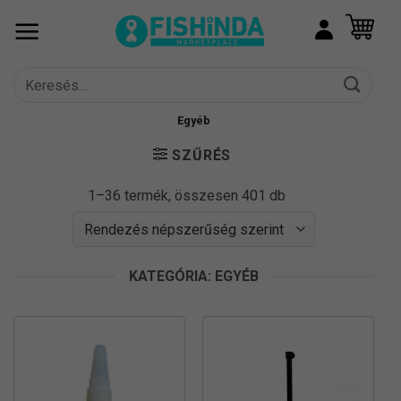
Skip
to
content
Keresés
a
következőre:
Egyéb
SZŰRÉS
Sorted
1–36 termék, összesen 401 db
by
popularity
KATEGÓRIA: EGYÉB