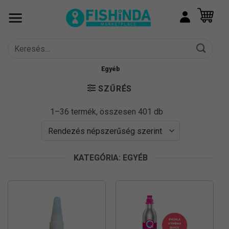
Skip
to
content
Keresés
a
következőre:
Egyéb
SZŰRÉS
Sorted
1–36 termék, összesen 401 db
by
popularity
KATEGÓRIA: EGYÉB