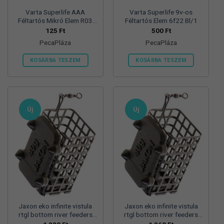
Varta Superlife AAA
Varta Superlife 9v-os
Féltartós Mikró Elem R03
Féltartós Elem 6f22 Bl/1
Bl/4
125
Ft
500
Ft
PecaPláza
PecaPláza
KOSÁRBA TESZEM
KOSÁRBA TESZEM
Ennek
Ennek
a
a
terméknek
terméknek
több
több
Új
Új
variációja
variációja
van.
van.
A
A
változatok
változatok
a
a
termékoldalon
termékoldalon
választhatók
választhatók
ki
ki
Jaxon eko infinite vistula
Jaxon eko infinite vistula
rtgl bottom river feeders
rtgl bottom river feeders
25/30/57mm 100g
25/30/57mm 125g