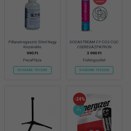
Pillanatragasztó 50ml Nagy
SODASTREAM CY CO2 CQC
Kiszerelés
CSEREGÁZPATRON
990
Ft
3 990
Ft
PecaPláza
Fishingoutlet
KOSÁRBA TESZEM
KOSÁRBA TESZEM
Ennek
a
terméknek
több
-24%
variációja
van.
Új
A
változatok
a