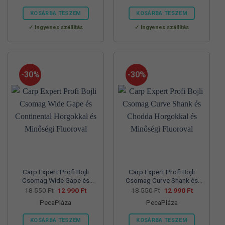
57
39
70
45
830 Ft.
990 Ft.
560 Ft.
990 Ft.
KOSÁRBA TESZEM
KOSÁRBA TESZEM
Ennek
Ennek
Ingyenes szállítás
Ingyenes szállítás
a
a
terméknek
terméknek
több
több
variációja
variációja
-30%
-30%
van.
van.
A
A
változatok
változatok
a
a
termékoldalon
termékoldalon
választhatók
választhatók
ki
ki
Carp Expert Profi Bojli
Carp Expert Profi Bojli
Csomag Wide Gape és
Csomag Curve Shank és
Continental Horgokkal és
Chodda Horgokkal és
Original
Current
Original
Current
18 550
Ft
12 990
Ft
18 550
Ft
12 990
Ft
price
price
price
price
Minőségi Fluoroval
Minőségi Fluoroval
PecaPláza
PecaPláza
was:
is:
was:
is:
18
12
18
12
550 Ft.
990 Ft.
550 Ft.
990 Ft.
KOSÁRBA TESZEM
KOSÁRBA TESZEM