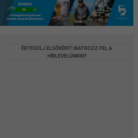
változatok
változatok
a
a
termékoldalon
termékoldalon
választhatók
választhatók
ki
ki
ÉRTESÜLJ ELSŐKÉNT! IRATKOZZ FEL A
HÍRLEVELÜNKRE!