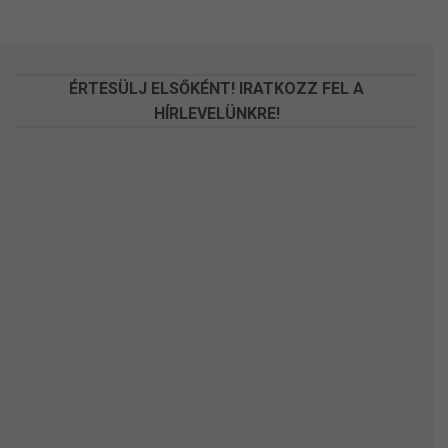
változatok
változatok
a
a
termékoldalon
termékoldalon
választhatók
választhatók
ÉRTESÜLJ ELSŐKÉNT! IRATKOZZ FEL A
ki
ki
HÍRLEVELÜNKRE!