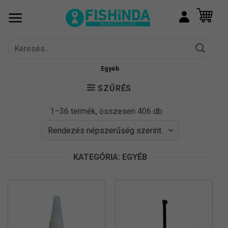
Skip
to
content
Keresés
a
következőre:
Egyéb
SZŰRÉS
Sorted
1–36 termék, összesen 406 db
by
popularity
KATEGÓRIA: EGYÉB