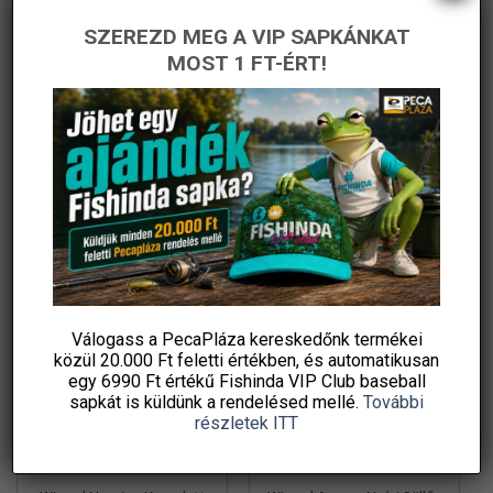
ki
ki
SZEREZD MEG A VIP SAPKÁNKAT
Thermacell Világjáró
Wizard Perch Blade
MOST 1 FT-ÉRT!
késuzülékhez is használható
Komplett Pergető Szett
450 g propán-bután
Csalikkal
Original
Current
5 990
Ft
51 830
Ft
35 990
Ft
price
price
gázpatron, 7/16 col
Fishingoutlet
PecaPláza
was:
is:
menetes szelep, –
51
35
830 Ft.
990 Ft.
KOSÁRBA TESZEM
KOSÁRBA TESZEM
Ennek
Ingyenes szállítás
a
terméknek
több
variációja
-42%
-34%
van.
A
változatok
Válogass a PecaPláza kereskedőnk termékei
közül
20.000 Ft feletti
értékben, és automatikusan
a
egy 6990 Ft értékű
Fishinda VIP Club baseball
termékoldalon
sapkát
is küldünk a rendelésed mellé.
További
választhatók
részletek ITT
ki