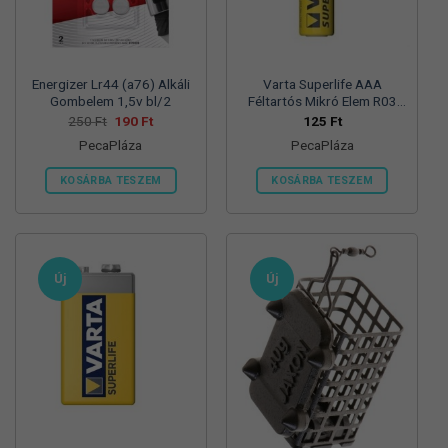
termékoldalon
választhatók
ki
Energizer Lr44 (a76) Alkáli
Varta Superlife AAA
Gombelem 1,5v bl/2
Féltartós Mikró Elem R03
Bl/4
Original
Current
250
Ft
190
Ft
125
Ft
price
price
PecaPláza
PecaPláza
was:
is:
250 Ft.
190 Ft.
KOSÁRBA TESZEM
KOSÁRBA TESZEM
Ennek
Ennek
a
a
terméknek
terméknek
több
több
Új
Új
variációja
variációja
van.
van.
A
A
változatok
változatok
a
a
termékoldalon
termékoldalon
választhatók
választhatók
ki
ki