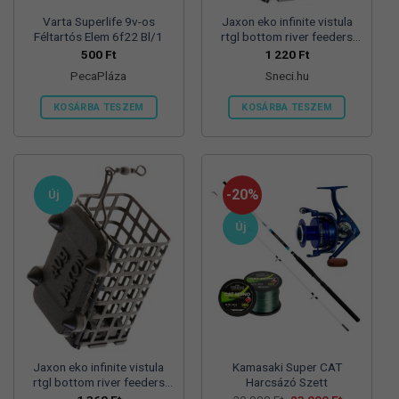
Varta Superlife 9v-os
Jaxon eko infinite vistula
Féltartós Elem 6f22 Bl/1
rtgl bottom river feeders
25/30/57mm 100g
500
Ft
1 220
Ft
folyóvizi feeder kosár
PecaPláza
Sneci.hu
KOSÁRBA TESZEM
KOSÁRBA TESZEM
Ennek
a
terméknek
több
-20%
Új
variációja
van.
Új
A
változatok
a
termékoldalon
választhatók
ki
Jaxon eko infinite vistula
Kamasaki Super CAT
rtgl bottom river feeders
Harcsázó Szett
25/30/57mm 125g