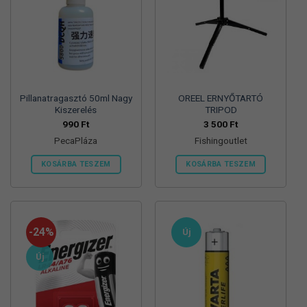
Pillanatragasztó 50ml Nagy
OREEL ERNYŐTARTÓ
Kiszerelés
TRIPOD
990
Ft
3 500
Ft
PecaPláza
Fishingoutlet
KOSÁRBA TESZEM
KOSÁRBA TESZEM
Ennek
a
terméknek
több
-24%
Új
variációja
van.
Új
A
változatok
a