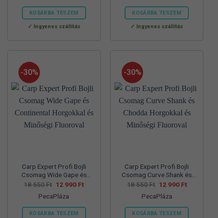
57
39
70
45
830 Ft.
990 Ft.
560 Ft.
990 Ft.
KOSÁRBA TESZEM
KOSÁRBA TESZEM
Ennek
Ennek
Ingyenes szállítás
Ingyenes szállítás
a
a
terméknek
terméknek
több
több
variációja
variációja
-30%
-30%
van.
van.
A
A
változatok
változatok
a
a
termékoldalon
termékoldalon
választhatók
választhatók
ki
ki
Carp Expert Profi Bojli
Carp Expert Profi Bojli
Csomag Wide Gape és
Csomag Curve Shank és
Continental Horgokkal és
Chodda Horgokkal és
Original
Current
Original
Current
18 550
Ft
12 990
Ft
18 550
Ft
12 990
Ft
price
price
price
price
Minőségi Fluoroval
Minőségi Fluoroval
PecaPláza
PecaPláza
was:
is:
was:
is:
18
12
18
12
550 Ft.
990 Ft.
550 Ft.
990 Ft.
KOSÁRBA TESZEM
KOSÁRBA TESZEM