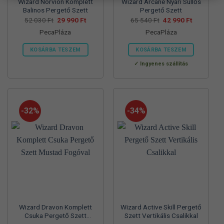
Wizard Norvion Komplett
Wizard Arcane Nyári Süllős
Balinos Pergető Szett
Pergető Szett
Original
Current
Original
Current
52 030
Ft
29 990
Ft
65 540
Ft
42 990
Ft
price
price
price
price
PecaPláza
PecaPláza
was:
is:
was:
is:
52
29
65
42
030 Ft.
990 Ft.
540 Ft.
990 Ft.
KOSÁRBA TESZEM
KOSÁRBA TESZEM
Ennek
Ennek
Ingyenes szállítás
a
a
terméknek
terméknek
több
több
variációja
variációja
-32%
-34%
van.
van.
A
A
változatok
változatok
a
a
termékoldalon
termékoldalon
választhatók
választhatók
ki
ki
Wizard Dravon Komplett
Wizard Active Skill Pergető
Csuka Pergető Szett
Szett Vertikális Csalikkal