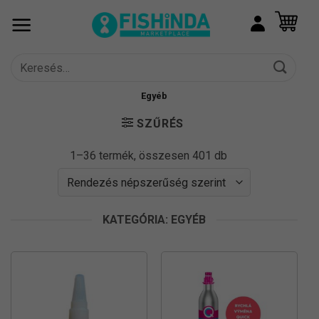
Skip
to
content
Keresés
a
következőre:
Egyéb
SZŰRÉS
Sorted
1–36 termék, összesen 401 db
by
popularity
KATEGÓRIA: EGYÉB