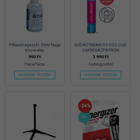
Pillanatragasztó 50ml Nagy
SODASTREAM CY CO2 CQC
Kiszerelés
CSEREGÁZPATRON
990
Ft
3 990
Ft
PecaPláza
Fishingoutlet
KOSÁRBA TESZEM
KOSÁRBA TESZEM
Ennek
a
terméknek
több
-24%
variációja
van.
Új
A
változatok
a