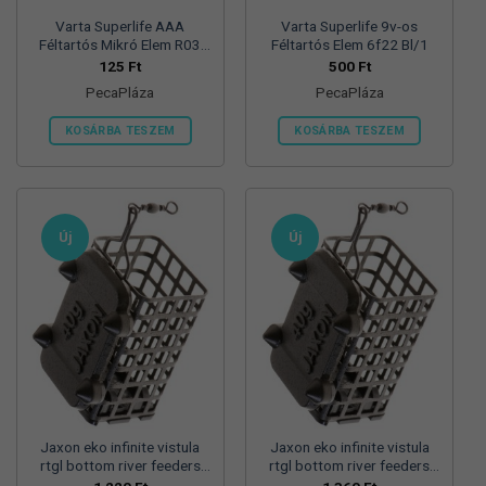
Varta Superlife AAA
Varta Superlife 9v-os
Féltartós Mikró Elem R03
Féltartós Elem 6f22 Bl/1
Bl/4
125
Ft
500
Ft
PecaPláza
PecaPláza
KOSÁRBA TESZEM
KOSÁRBA TESZEM
Ennek
Ennek
a
a
terméknek
terméknek
több
több
Új
Új
variációja
variációja
van.
van.
A
A
változatok
változatok
a
a
termékoldalon
termékoldalon
választhatók
választhatók
ki
ki
Jaxon eko infinite vistula
Jaxon eko infinite vistula
rtgl bottom river feeders
rtgl bottom river feeders
25/30/57mm 100g
25/30/57mm 125g