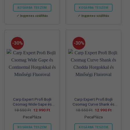
57
39
70
45
830 Ft.
990 Ft.
560 Ft.
990 Ft.
KOSÁRBA TESZEM
KOSÁRBA TESZEM
Ennek
Ennek
Ingyenes szállítás
Ingyenes szállítás
a
a
terméknek
terméknek
több
több
variációja
variációja
-30%
-30%
van.
van.
A
A
változatok
változatok
a
a
termékoldalon
termékoldalon
választhatók
választhatók
ki
ki
Carp Expert Profi Bojli
Carp Expert Profi Bojli
Csomag Wide Gape és
Csomag Curve Shank és
Continental Horgokkal és
Chodda Horgokkal és
Original
Current
Original
Current
18 550
Ft
12 990
Ft
18 550
Ft
12 990
Ft
price
price
price
price
Minőségi Fluoroval
Minőségi Fluoroval
PecaPláza
PecaPláza
was:
is:
was:
is:
18
12
18
12
550 Ft.
990 Ft.
550 Ft.
990 Ft.
KOSÁRBA TESZEM
KOSÁRBA TESZEM