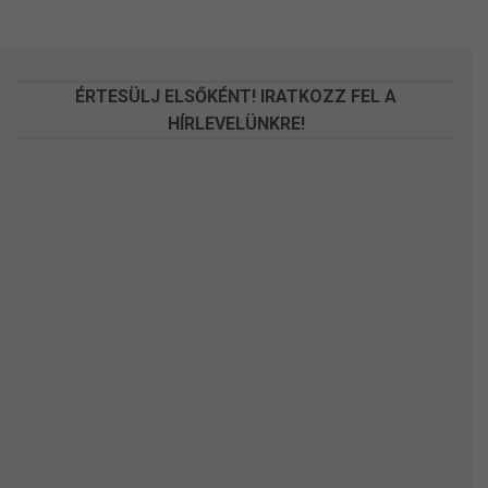
változatok
változatok
a
a
termékoldalon
termékoldalon
választhatók
választhatók
ÉRTESÜLJ ELSŐKÉNT! IRATKOZZ FEL A
ki
ki
HÍRLEVELÜNKRE!