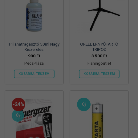
Pillanatragasztó 50ml Nagy
OREEL ERNYŐTARTÓ
Kiszerelés
TRIPOD
990
Ft
3 500
Ft
PecaPláza
Fishingoutlet
KOSÁRBA TESZEM
KOSÁRBA TESZEM
Ennek
a
terméknek
több
-24%
Új
variációja
van.
Új
A
változatok
a