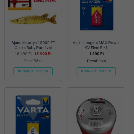
változatok
változatok
a
a
termékoldalon
termékoldalon
választhatók
választhatók
ki
ki
Ajándékkártya 15000 FT
Varta Longlife MAX Power
Csuka Baby Párnával
9V Elem Bl/1
Original
Current
18 490
Ft
15 990
Ft
1 290
Ft
price
price
PecaPláza
PecaPláza
was:
is:
18
15
490 Ft.
990 Ft.
KOSÁRBA TESZEM
KOSÁRBA TESZEM
Ennek
Ennek
a
a
terméknek
terméknek
több
több
variációja
variációja
van.
van.
A
A
változatok
változatok
a
a