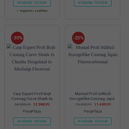
560 Ft.
990 Ft.
550 Ft.
990 Ft.
KOSÁRBA TESZEM
KOSÁRBA TESZEM
Ennek
Ennek
Ingyenes szállítás
a
a
terméknek
terméknek
több
több
variációja
variációja
-30%
-25%
van.
van.
A
A
változatok
változatok
a
a
termékoldalon
termékoldalon
választhatók
választhatók
ki
ki
Carp Expert Profi Bojli
Mustad Profi Süllőző
Csomag Curve Shank és
Horogelőke Csomag Japán
Chodda Horgokkal és
Fluorocarbonnal
Original
Current
Original
Current
18 550
Ft
12 990
Ft
15 330
Ft
11 490
Ft
price
price
price
price
Minőségi Fluoroval
PecaPláza
PecaPláza
was:
is:
was:
is:
18
12
15
11
550 Ft.
990 Ft.
330 Ft.
490 Ft.
KOSÁRBA TESZEM
KOSÁRBA TESZEM
Ennek
Ennek