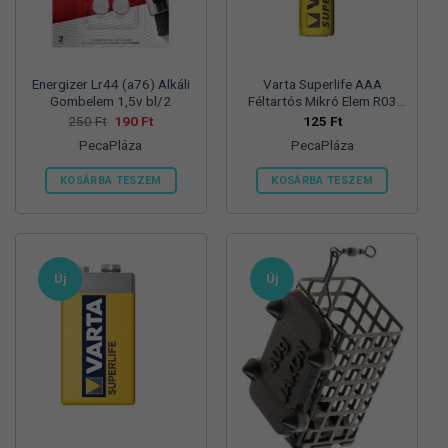
termékoldalon
választhatók
ki
Energizer Lr44 (a76) Alkáli
Varta Superlife AAA
Gombelem 1,5v bl/2
Féltartós Mikró Elem R03
Bl/4
Original
Current
250
Ft
190
Ft
125
Ft
price
price
PecaPláza
PecaPláza
was:
is:
250 Ft.
190 Ft.
KOSÁRBA TESZEM
KOSÁRBA TESZEM
Ennek
Ennek
a
a
terméknek
terméknek
több
több
Új
Új
variációja
variációja
van.
van.
A
A
változatok
változatok
a
a
termékoldalon
termékoldalon
választhatók
választhatók
ki
ki