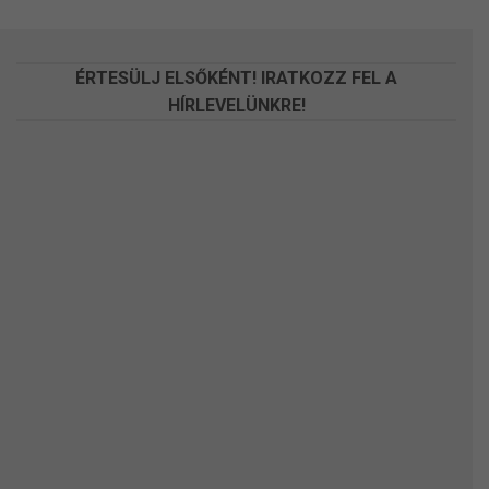
a
a
termékoldalon
termékoldalon
választhatók
választhatók
ÉRTESÜLJ ELSŐKÉNT! IRATKOZZ FEL A
ki
ki
HÍRLEVELÜNKRE!