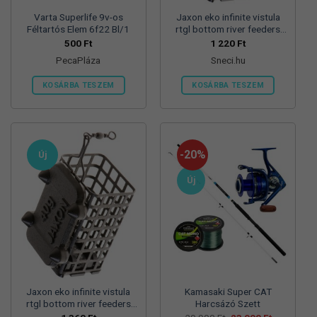
Varta Superlife 9v-os
Jaxon eko infinite vistula
Féltartós Elem 6f22 Bl/1
rtgl bottom river feeders
25/30/57mm 100g
500
Ft
1 220
Ft
folyóvizi feeder kosár
PecaPláza
Sneci.hu
KOSÁRBA TESZEM
KOSÁRBA TESZEM
Ennek
a
terméknek
több
-20%
Új
variációja
van.
Új
A
változatok
a
termékoldalon
választhatók
ki
Jaxon eko infinite vistula
Kamasaki Super CAT
rtgl bottom river feeders
Harcsázó Szett
25/30/57mm 125g