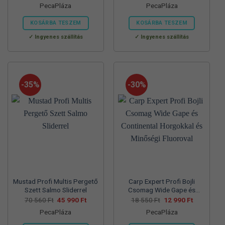
PecaPláza
PecaPláza
was:
is:
was:
is:
57
37
57
39
700 Ft.
990 Ft.
830 Ft.
990 Ft.
KOSÁRBA TESZEM
KOSÁRBA TESZEM
Ennek
Ennek
Ingyenes szállítás
Ingyenes szállítás
a
a
terméknek
terméknek
több
több
variációja
variációja
-35%
-30%
van.
van.
A
A
változatok
változatok
a
a
termékoldalon
termékoldalon
választhatók
választhatók
ki
ki
Mustad Profi Multis Pergető
Carp Expert Profi Bojli
Szett Salmo Sliderrel
Csomag Wide Gape és
Continental Horgokkal és
Original
Current
Original
Current
70 560
Ft
45 990
Ft
18 550
Ft
12 990
Ft
price
price
price
price
Minőségi Fluoroval
PecaPláza
PecaPláza
was:
is:
was:
is:
70
45
18
12