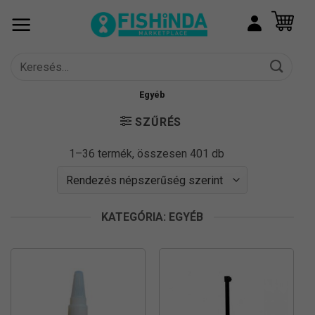
Skip
to
content
Keresés
a
következőre:
Egyéb
SZŰRÉS
Sorted
1–36 termék, összesen 401 db
by
popularity
KATEGÓRIA: EGYÉB