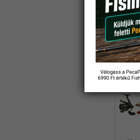
Koós
(3)
Ajándék
L&K
(2)
Csuka
18 4
LBFishing
(4)
P
Led Lenser
(2)
KOS
Loomis and Franklin
(1)
MADCAT
(7)
Válogass a PecaP
Marshal
-31%
(1)
6990 Ft értékű
Fis
MAVER
(1)
Maxell
(1)
MFF
(3)
Mikado
(8)
MIVARDI
(4)