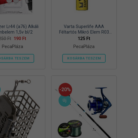
zer Lr44 (a76) Alkáli
Varta Superlife AAA
belem 1,5v bl/2
Féltartós Mikró Elem R03
Bl/4
Original
Current
250
Ft
190
Ft
125
Ft
price
price
PecaPláza
PecaPláza
was:
is:
250 Ft.
190 Ft.
OSÁRBA TESZEM
KOSÁRBA TESZEM
Ennek
Ennek
a
a
terméknek
terméknek
több
több
-20%
variációja
variációja
Új
van.
van.
A
A
változatok
változatok
a
a
termékoldalon
termékoldalon
választhatók
választhatók