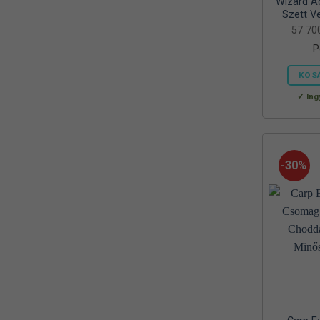
Wizard Ac
Reiva
Szett Ve
(1)
57 7
RELAX
(1)
P
RIDGEMONKEY
(4)
KOS
SAL
Ing
(2)
SEDO
(2)
SILSTAR
(3)
-30%
Silverline
(2)
SKROSS
(1)
SMA
(1)
SODASTREAM
(1)
Sonik
(1)
Szász
(2)