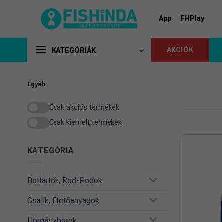
Skip
to
App
FHPlay
content
AKCIÓK
KATEGÓRIÁK
Egyéb
Csak akciós termékek
Csak kiemelt termékek
KATEGÓRIA
Bottartók, Rod-Podok
Csalik, Etetőanyagok
Horgászbotok