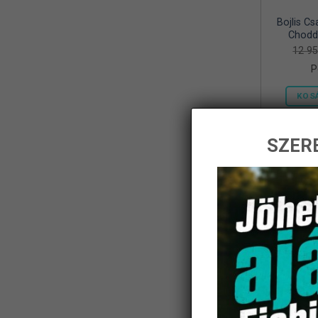
Bojlis Cs
Frenetic
(8)
Chodd
12 9
Gamakatsu
(1)
P
Geoff Anderson
(5)
KOS
Haldoradó
(1)
HOME
(5)
SZERE
iBite
(2)
-14%
JAXON
(11)
K-Karp
(8)
Kamasaki
(6)
KARCHER
(1)
KOLPO
(1)