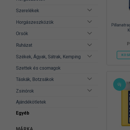
Szerelékek
Horgászeszközök
Pillanatr
K
Orsók
P
Ruházat
KOS
Székek, Ágyak, Sátrak, Kemping
Szettek és csomagok
Táskák, Botzsákok
Új
Zsinórok
Ajándékötletek
Egyéb
MÁRKA