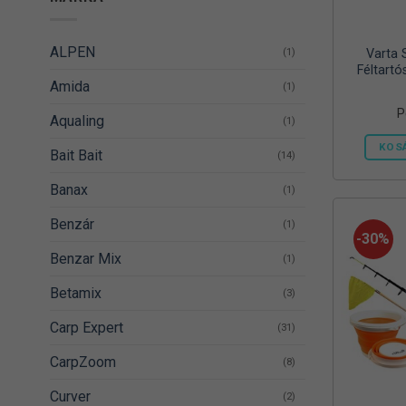
ALPEN
(1)
Varta 
Féltartó
Amida
(1)
P
Aqualing
(1)
KOS
Bait Bait
(14)
Banax
(1)
Benzár
(1)
-30%
Benzar Mix
(1)
Betamix
(3)
Carp Expert
(31)
CarpZoom
(8)
Curver
(2)