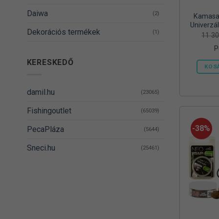
Daiwa
(2)
Kamasak
Univerzál
Dekorációs termékek
(1)
Vödörrel
11 3
és
P
DELPHIN
(14)
KERESKEDŐ
KOS
Denzel
(8)
Dovit
(38)
damil.hu
(23065)
DUDI BAIT
(5)
Fishingoutlet
(65039)
Egyéb
(1)
-38%
PecaPláza
(5644)
Energizer
(2)
Sneci.hu
(25461)
EnergoTeam
(63)
Feedermania
(4)
Fieldmann
(1)
FOX RAGE
(3)