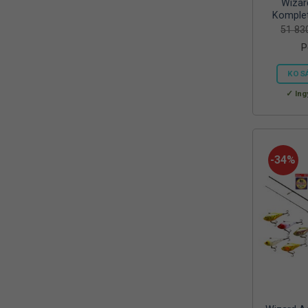
Wizar
Mora
(2)
Komplet
51 8
MTX
(1)
P
Mustad
(9)
KOS
Okuma
(1)
Ing
OREEL
(1)
Outdoor
(3)
-34%
Palisad
(1)
Peca Pláza
(1)
Prologic
(4)
QUANTUM
(1)
Rapala
(6)
Rapture
(2)