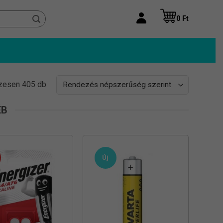
0
Ft
Sorted
zesen 405 db
by
popularity
ÉB
Új