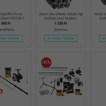
ki
Superlife 9v-os
Jaxon eko infinite vistula rtgl
Jaxon ek
s Elem 6f22 Bl/1
bottom river feeders
bot
25/30/57mm 100g folyóvizi
25/30/
500
Ft
1 220
Ft
feeder kosár
ecaPláza
Sneci.hu
ÁRBA TESZEM
KOSÁRBA TESZEM
K
Ennek
a
terméknek
több
-31%
variációja
van.
A
változatok
a
termékoldalon
választhatók
ki