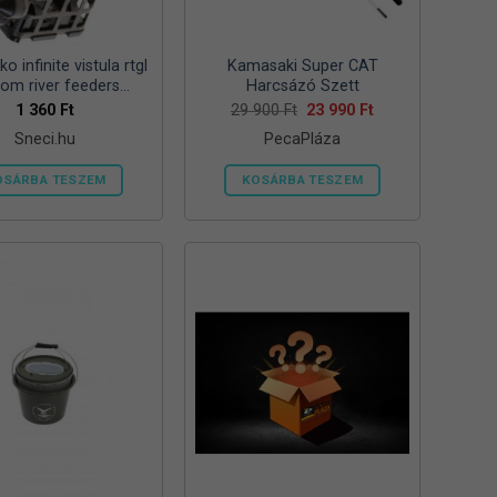
ki
ki
o infinite vistula rtgl
Kamasaki Super CAT
tom river feeders
Harcsázó Szett
57mm 125g folyóvizi
Original
Current
1 360
Ft
29 900
Ft
23 990
Ft
price
price
feeder kosár
Sneci.hu
PecaPláza
was:
is:
29
23
900 Ft.
990 Ft.
OSÁRBA TESZEM
KOSÁRBA TESZEM
Ennek
a
terméknek
több
variációja
van.
A
változatok
a
termékoldalon
választhatók
ki