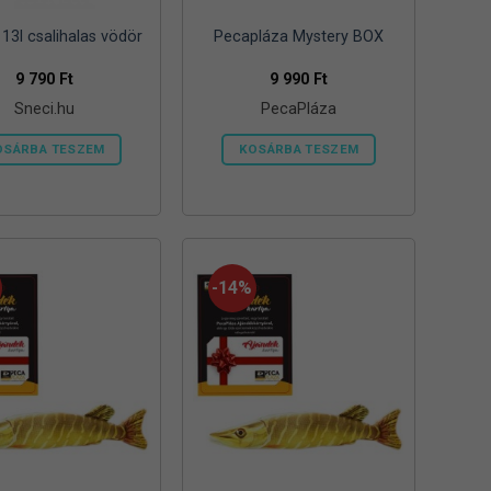
13l csalihalas vödör
Pecapláza Mystery BOX
9 790
Ft
9 990
Ft
Sneci.hu
PecaPláza
OSÁRBA TESZEM
KOSÁRBA TESZEM
Ennek
a
terméknek
több
variációja
-14%
van.
A
változatok
a
termékoldalon
választhatók
ki