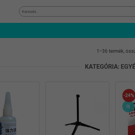
Keresés
a
következőre:
1–36 termék, öss
KATEGÓRIA: EGY
-24%
Új