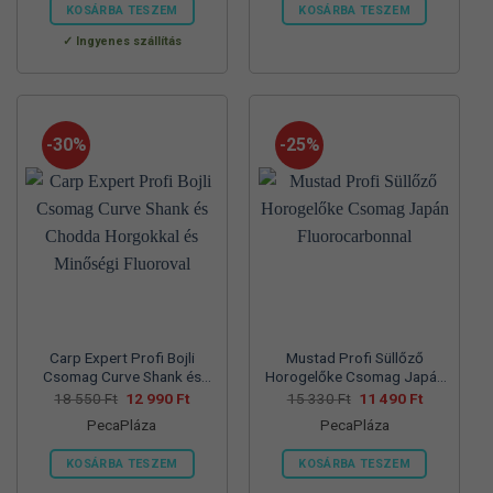
560 Ft.
990 Ft.
550 Ft.
990 Ft.
KOSÁRBA TESZEM
KOSÁRBA TESZEM
Ennek
Ennek
Ingyenes szállítás
a
a
terméknek
terméknek
több
több
variációja
variációja
-30%
-25%
van.
van.
A
A
változatok
változatok
a
a
termékoldalon
termékoldalon
választhatók
választhatók
ki
ki
Carp Expert Profi Bojli
Mustad Profi Süllőző
Csomag Curve Shank és
Horogelőke Csomag Japán
Chodda Horgokkal és
Fluorocarbonnal
Original
Current
Original
Current
18 550
Ft
12 990
Ft
15 330
Ft
11 490
Ft
price
price
price
price
Minőségi Fluoroval
PecaPláza
PecaPláza
was:
is:
was:
is:
18
12
15
11
550 Ft.
990 Ft.
330 Ft.
490 Ft.
KOSÁRBA TESZEM
KOSÁRBA TESZEM
Ennek
Ennek