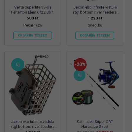
Varta Superlife 9v-os
Jaxon eko infinite vistula
Féltartós Elem 6f22 Bl/1
rtgl bottom river feeders
25/30/57mm 100g
500
Ft
1 220
Ft
folyóvizi feeder kosár
PecaPláza
Sneci.hu
KOSÁRBA TESZEM
KOSÁRBA TESZEM
Ennek
a
terméknek
több
-20%
Új
variációja
van.
Új
A
változatok
a
termékoldalon
választhatók
ki
Jaxon eko infinite vistula
Kamasaki Super CAT
rtgl bottom river feeders
Harcsázó Szett
25/30/57mm 125g