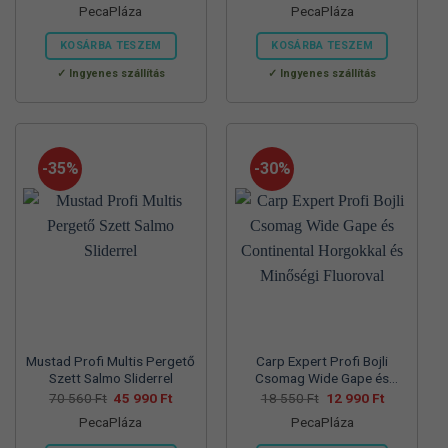
PecaPláza
PecaPláza
was:
is:
was:
is:
57
37
57
39
700 Ft.
990 Ft.
830 Ft.
990 Ft.
KOSÁRBA TESZEM
KOSÁRBA TESZEM
Ennek
Ennek
Ingyenes szállítás
Ingyenes szállítás
a
a
terméknek
terméknek
több
több
variációja
variációja
-35%
-30%
van.
van.
A
A
változatok
változatok
a
a
termékoldalon
termékoldalon
választhatók
választhatók
ki
ki
Mustad Profi Multis Pergető
Carp Expert Profi Bojli
Szett Salmo Sliderrel
Csomag Wide Gape és
Continental Horgokkal és
Original
Current
Original
Current
70 560
Ft
45 990
Ft
18 550
Ft
12 990
Ft
price
price
price
price
Minőségi Fluoroval
PecaPláza
PecaPláza
was:
is:
was:
is:
70
45
18
12