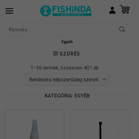
Skip
to
content
Keresés
a
következőre:
Egyéb
SZŰRÉS
Sorted
1–36 termék, összesen 401 db
by
popularity
KATEGÓRIA: EGYÉB