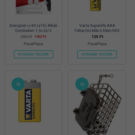
termékoldalon
választhatók
ki
Energizer Lr44 (a76) Alkáli
Varta Superlife AAA
Gombelem 1,5v bl/2
Féltartós Mikró Elem R03
Bl/4
Original
Current
250
Ft
190
Ft
125
Ft
price
price
PecaPláza
PecaPláza
was:
is:
250 Ft.
190 Ft.
KOSÁRBA TESZEM
KOSÁRBA TESZEM
Ennek
Ennek
a
a
terméknek
terméknek
több
több
Új
Új
variációja
variációja
van.
van.
A
A
változatok
változatok
a
a
termékoldalon
termékoldalon
választhatók
választhatók
ki
ki