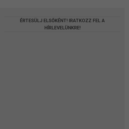
a
a
termékoldalon
termékoldalon
választhatók
választhatók
ÉRTESÜLJ ELSŐKÉNT! IRATKOZZ FEL A
ki
ki
HÍRLEVELÜNKRE!