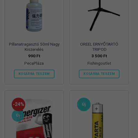
Pillanatragasztó 50ml Nagy
OREEL ERNYŐTARTÓ
Kiszerelés
TRIPOD
990
Ft
3 500
Ft
PecaPláza
Fishingoutlet
KOSÁRBA TESZEM
KOSÁRBA TESZEM
Ennek
a
terméknek
több
-24%
Új
variációja
van.
Új
A
változatok
a