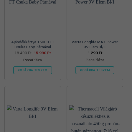
változatok
változatok
a
a
termékoldalon
termékoldalon
választhatók
választhatók
ki
ki
Ajándékkártya 15000 FT
Varta Longlife MAX Power
Csuka Baby Párnával
9V Elem Bl/1
Original
Current
18 490
Ft
15 990
Ft
1 290
Ft
price
price
PecaPláza
PecaPláza
was:
is:
18
15
490 Ft.
990 Ft.
KOSÁRBA TESZEM
KOSÁRBA TESZEM
Ennek
Ennek
a
a
terméknek
terméknek
több
több
variációja
variációja
van.
van.
A
A
változatok
változatok
a
a