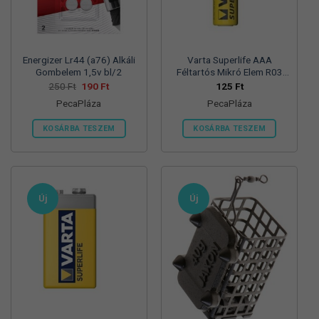
termékoldalon
választhatók
ki
Energizer Lr44 (a76) Alkáli
Varta Superlife AAA
Gombelem 1,5v bl/2
Féltartós Mikró Elem R03
Bl/4
Original
Current
250
Ft
190
Ft
125
Ft
price
price
PecaPláza
PecaPláza
was:
is:
250 Ft.
190 Ft.
KOSÁRBA TESZEM
KOSÁRBA TESZEM
Ennek
Ennek
a
a
terméknek
terméknek
több
több
Új
Új
variációja
variációja
van.
van.
A
A
változatok
változatok
a
a
termékoldalon
termékoldalon
választhatók
választhatók
ki
ki