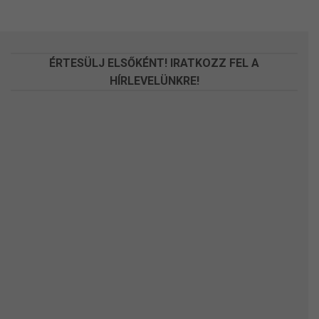
változatok
változatok
a
a
termékoldalon
termékoldalon
választhatók
választhatók
ÉRTESÜLJ ELSŐKÉNT! IRATKOZZ FEL A
ki
ki
HÍRLEVELÜNKRE!