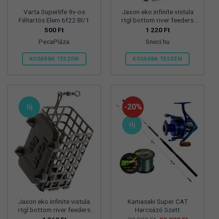
Varta Superlife 9v-os
Jaxon eko infinite vistula
Féltartós Elem 6f22 Bl/1
rtgl bottom river feeders
25/30/57mm 100g
500
Ft
1 220
Ft
folyóvizi feeder kosár
PecaPláza
Sneci.hu
KOSÁRBA TESZEM
KOSÁRBA TESZEM
Ennek
a
terméknek
több
-20%
Új
variációja
van.
Új
A
változatok
a
termékoldalon
választhatók
ki
Jaxon eko infinite vistula
Kamasaki Super CAT
rtgl bottom river feeders
Harcsázó Szett
25/30/57mm 125g