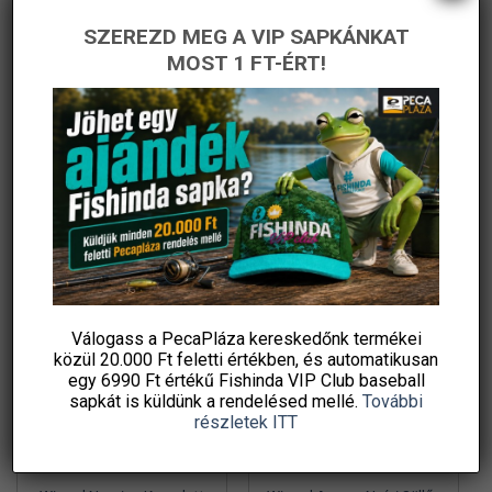
ki
ki
SZEREZD MEG A VIP SAPKÁNKAT
Thermacell Világjáró
Wizard Perch Blade
MOST 1 FT-ÉRT!
késuzülékhez is használható
Komplett Pergető Szett
450 g propán-bután
Csalikkal
Original
Current
5 990
Ft
51 830
Ft
35 990
Ft
price
price
gázpatron, 7/16 col
Fishingoutlet
PecaPláza
was:
is:
menetes szelep, –
51
35
830 Ft.
990 Ft.
KOSÁRBA TESZEM
KOSÁRBA TESZEM
Ennek
Ingyenes szállítás
a
terméknek
több
variációja
-42%
-34%
van.
A
változatok
Válogass a PecaPláza kereskedőnk termékei
közül
20.000 Ft feletti
értékben, és automatikusan
a
egy 6990 Ft értékű
Fishinda VIP Club baseball
termékoldalon
sapkát
is küldünk a rendelésed mellé.
További
választhatók
részletek ITT
ki