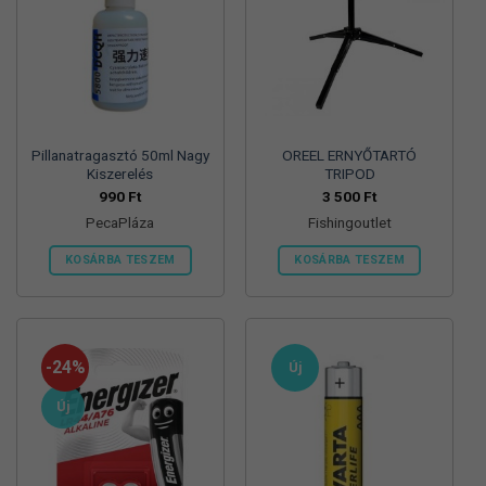
Pillanatragasztó 50ml Nagy
OREEL ERNYŐTARTÓ
Kiszerelés
TRIPOD
990
Ft
3 500
Ft
PecaPláza
Fishingoutlet
KOSÁRBA TESZEM
KOSÁRBA TESZEM
Ennek
a
terméknek
több
-24%
Új
variációja
van.
Új
A
változatok
a