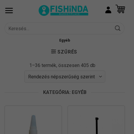
Skip
to
content
Keresés
a
következőre:
Egyéb
SZŰRÉS
Sorted
1–36 termék, összesen 405 db
by
popularity
KATEGÓRIA: EGYÉB