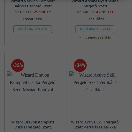
Wizard Norvion Komplett
Wizard Arcane Nyári Süllős
Balinos Pergető Szett
Pergető Szett
Original
Current
Original
Current
52 030
Ft
29 990
Ft
65 540
Ft
42 990
Ft
price
price
price
price
PecaPláza
PecaPláza
was:
is:
was:
is:
52
29
65
42
030 Ft.
990 Ft.
540 Ft.
990 Ft.
KOSÁRBA TESZEM
KOSÁRBA TESZEM
Ennek
Ennek
Ingyenes szállítás
a
a
terméknek
terméknek
több
több
variációja
variációja
-32%
-34%
van.
van.
A
A
változatok
változatok
a
a
termékoldalon
termékoldalon
választhatók
választhatók
ki
ki
Wizard Dravon Komplett
Wizard Active Skill Pergető
Csuka Pergető Szett
Szett Vertikális Csalikkal