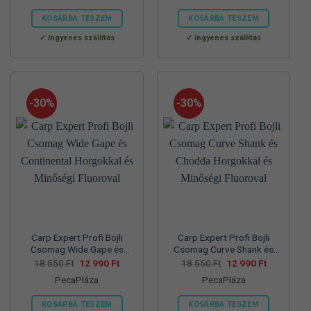
57
39
70
45
830 Ft.
990 Ft.
560 Ft.
990 Ft.
KOSÁRBA TESZEM
KOSÁRBA TESZEM
Ennek
Ennek
Ingyenes szállítás
Ingyenes szállítás
a
a
terméknek
terméknek
több
több
variációja
variációja
-30%
-30%
van.
van.
A
A
változatok
változatok
a
a
termékoldalon
termékoldalon
választhatók
választhatók
ki
ki
Carp Expert Profi Bojli
Carp Expert Profi Bojli
Csomag Wide Gape és
Csomag Curve Shank és
Continental Horgokkal és
Chodda Horgokkal és
Original
Current
Original
Current
18 550
Ft
12 990
Ft
18 550
Ft
12 990
Ft
price
price
price
price
Minőségi Fluoroval
Minőségi Fluoroval
PecaPláza
PecaPláza
was:
is:
was:
is:
18
12
18
12
550 Ft.
990 Ft.
550 Ft.
990 Ft.
KOSÁRBA TESZEM
KOSÁRBA TESZEM