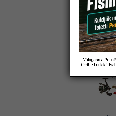
Koós
(3)
Ajándék
L&K
(2)
Csuka
18 4
LBFishing
(4)
P
Led Lenser
(2)
KOS
Loomis and Franklin
(1)
MADCAT
(7)
Válogass a PecaP
Marshal
-31%
(1)
6990 Ft értékű
Fis
MAVER
(1)
Maxell
(1)
MFF
(3)
Mikado
(8)
MIVARDI
(4)