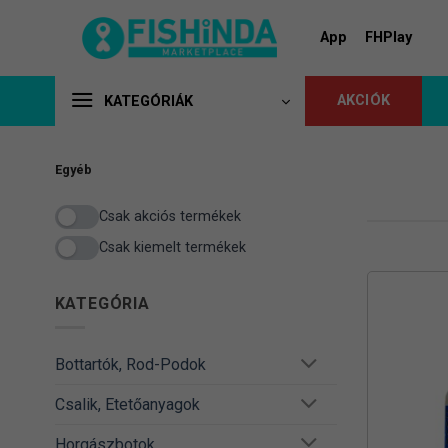
Skip
to
App
FHPlay
content
AKCIÓK
KATEGÓRIÁK
Egyéb
Csak akciós termékek
Csak kiemelt termékek
KATEGÓRIA
Bottartók, Rod-Podok
Csalik, Etetőanyagok
Horgászbotok