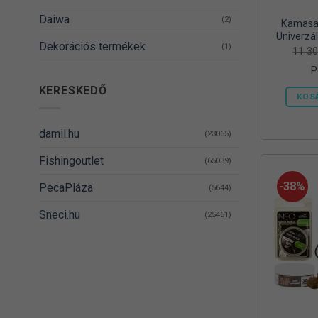
Daiwa
(2)
Kamasak
Univerzál
Dekorációs termékek
(1)
Vödörrel
11 3
és
P
DELPHIN
(14)
KERESKEDŐ
KOS
Denzel
(8)
Dovit
(38)
damil.hu
(23065)
DUDI BAIT
(5)
Fishingoutlet
(65039)
Egyéb
(1)
-38%
PecaPláza
(5644)
Energizer
(2)
Sneci.hu
(25461)
EnergoTeam
(63)
Feedermania
(4)
Fieldmann
(1)
FOX RAGE
(3)