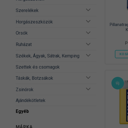
Szerelékek
Horgászeszközök
Pillanatr
K
Orsók
P
Ruházat
KOS
Székek, Ágyak, Sátrak, Kemping
Szettek és csomagok
Táskák, Botzsákok
Új
Zsinórok
Ajándékötletek
Egyéb
MÁRKA