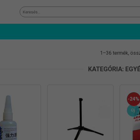
Keresés
a
következőre:
1–36 termék, öss
KATEGÓRIA: EGY
-24%
Új