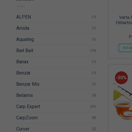
ALPEN
(1)
Varta 
Féltartó
Amida
(1)
P
Aqualing
(1)
KOS
Bait Bait
(14)
Banax
(1)
Benzár
(1)
-30%
Benzar Mix
(1)
Betamix
(3)
Carp Expert
(31)
CarpZoom
(8)
Curver
(2)