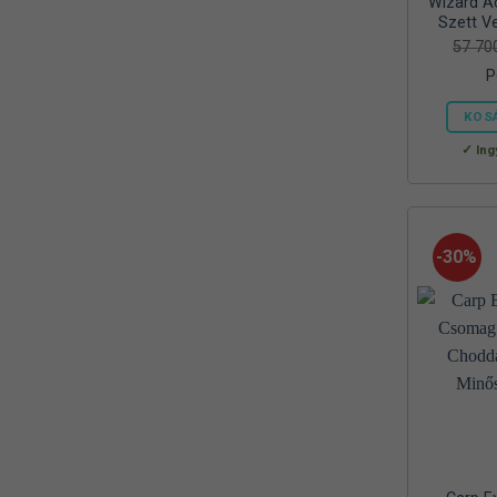
Wizard Ac
Reiva
Szett Ve
(1)
57 7
RELAX
(1)
P
RIDGEMONKEY
(4)
KOS
SAL
Ing
(2)
SEDO
(2)
SILSTAR
(3)
-30%
Silverline
(2)
SKROSS
(1)
SMA
(1)
SODASTREAM
(1)
Sonik
(1)
Szász
(2)