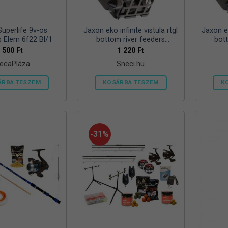
ki
Superlife 9v-os
Jaxon eko infinite vistula rtgl
Jaxon ek
s Elem 6f22 Bl/1
bottom river feeders
bot
25/30/57mm 100g folyóvizi
25/30/
500
Ft
1 220
Ft
feeder kosár
ecaPláza
Sneci.hu
ÁRBA TESZEM
KOSÁRBA TESZEM
K
Ennek
a
terméknek
több
-31%
variációja
van.
A
változatok
a
termékoldalon
választhatók
ki