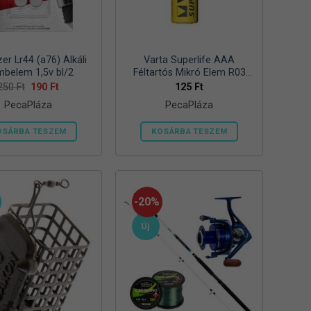
zer Lr44 (a76) Alkáli
Varta Superlife AAA
belem 1,5v bl/2
Féltartós Mikró Elem R03
Bl/4
Original
Current
250
Ft
190
Ft
125
Ft
price
price
PecaPláza
PecaPláza
was:
is:
250 Ft.
190 Ft.
OSÁRBA TESZEM
KOSÁRBA TESZEM
Ennek
Ennek
a
a
terméknek
terméknek
több
több
-20%
variációja
variációja
Új
van.
van.
A
A
változatok
változatok
a
a
termékoldalon
termékoldalon
választhatók
választhatók