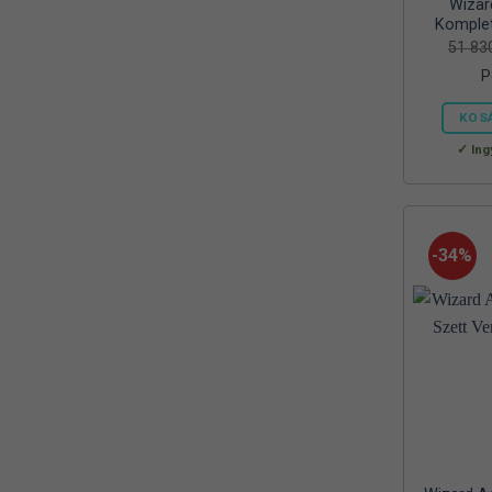
Wizar
Mora
(2)
Komplet
51 8
MTX
(1)
P
Mustad
(9)
KOS
Okuma
(1)
Ing
OREEL
(1)
Outdoor
(3)
-34%
Palisad
(1)
Peca Pláza
(1)
Prologic
(4)
QUANTUM
(1)
Rapala
(6)
Rapture
(2)