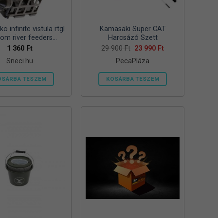
ki
ki
o infinite vistula rtgl
Kamasaki Super CAT
tom river feeders
Harcsázó Szett
57mm 125g folyóvizi
Original
Current
1 360
Ft
29 900
Ft
23 990
Ft
price
price
feeder kosár
Sneci.hu
PecaPláza
was:
is:
29
23
900 Ft.
990 Ft.
OSÁRBA TESZEM
KOSÁRBA TESZEM
Ennek
a
terméknek
több
variációja
van.
A
változatok
a
termékoldalon
választhatók
ki