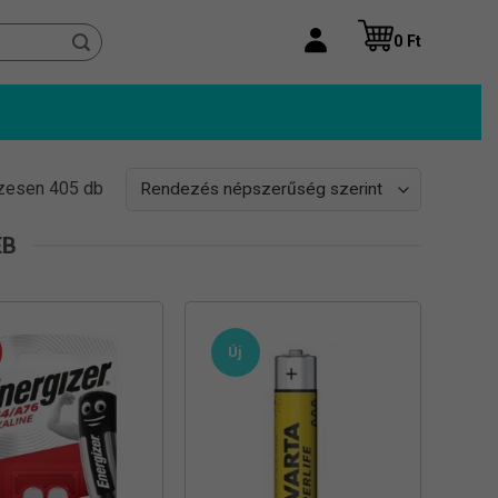
0
Ft
Sorted
zesen 405 db
by
popularity
ÉB
Új