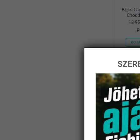
Bojlis Cs
Frenetic
(8)
Chodd
12 9
Gamakatsu
(1)
P
Geoff Anderson
(5)
KOS
Haldoradó
(1)
HOME
(5)
SZERE
iBite
(2)
-14%
JAXON
(11)
K-Karp
(8)
Kamasaki
(6)
KARCHER
(1)
KOLPO
(1)