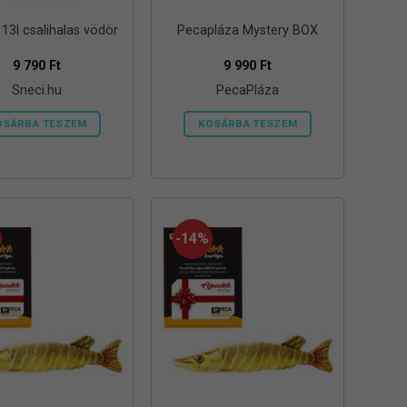
13l csalihalas vödör
Pecapláza Mystery BOX
9 790
Ft
9 990
Ft
Sneci.hu
PecaPláza
OSÁRBA TESZEM
KOSÁRBA TESZEM
Ennek
a
terméknek
több
variációja
-14%
van.
A
változatok
a
termékoldalon
választhatók
ki