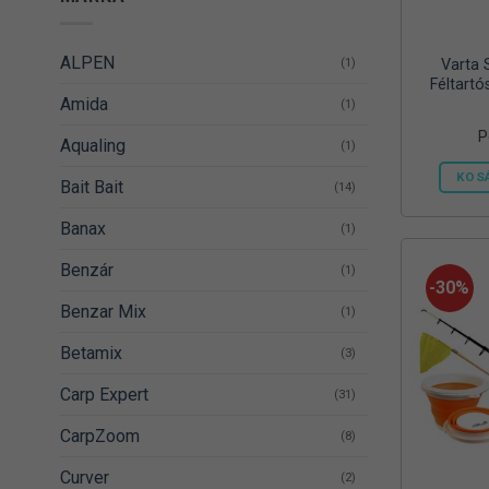
ALPEN
(1)
Varta 
Féltartó
Amida
(1)
P
Aqualing
(1)
KOS
Bait Bait
(14)
Banax
(1)
Benzár
(1)
-30%
Benzar Mix
(1)
Betamix
(3)
Carp Expert
(31)
CarpZoom
(8)
Curver
(2)