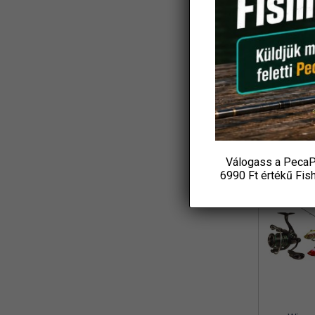
Koós
(3)
Ajándék
L&K
(2)
Csuka
18 4
LBFishing
(4)
P
Led Lenser
(2)
KOS
Loomis and Franklin
(1)
MADCAT
(7)
Válogass a PecaP
Marshal
-31%
(1)
6990 Ft értékű
Fis
MAVER
(1)
Maxell
(1)
MFF
(3)
Mikado
(8)
MIVARDI
(4)