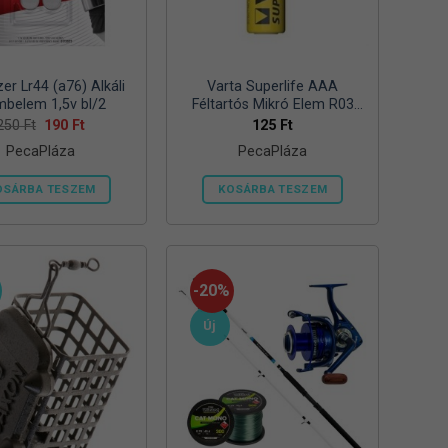
zer Lr44 (a76) Alkáli
Varta Superlife AAA
belem 1,5v bl/2
Féltartós Mikró Elem R03
Bl/4
Original
Current
250
Ft
190
Ft
125
Ft
price
price
PecaPláza
PecaPláza
was:
is:
250 Ft.
190 Ft.
OSÁRBA TESZEM
KOSÁRBA TESZEM
Ennek
Ennek
a
a
terméknek
terméknek
több
több
-20%
variációja
variációja
Új
van.
van.
A
A
változatok
változatok
a
a
termékoldalon
termékoldalon
választhatók
választhatók