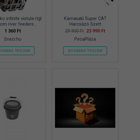
ki
ki
o infinite vistula rtgl
Kamasaki Super CAT
tom river feeders
Harcsázó Szett
57mm 125g folyóvizi
Original
Current
1 360
Ft
29 900
Ft
23 990
Ft
price
price
feeder kosár
Sneci.hu
PecaPláza
was:
is:
29
23
900 Ft.
990 Ft.
OSÁRBA TESZEM
KOSÁRBA TESZEM
Ennek
a
terméknek
több
variációja
van.
A
változatok
a
termékoldalon
választhatók
ki