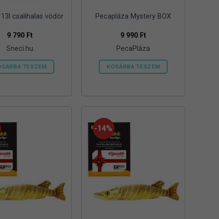
13l csalihalas vödör
Pecapláza Mystery BOX
9 790
Ft
9 990
Ft
Sneci.hu
PecaPláza
OSÁRBA TESZEM
KOSÁRBA TESZEM
Ennek
a
terméknek
több
variációja
-14%
van.
A
változatok
a
termékoldalon
választhatók
ki