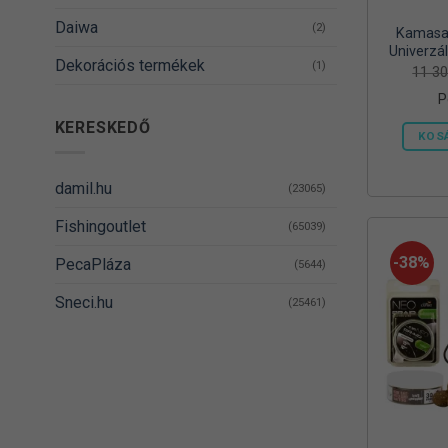
Daiwa
(2)
Kamasak
Univerzál
Dekorációs termékek
(1)
Vödörrel
11 3
és
P
DELPHIN
(14)
KERESKEDŐ
KOS
Denzel
(8)
Dovit
(38)
damil.hu
(23065)
DUDI BAIT
(5)
Fishingoutlet
(65039)
Egyéb
(1)
-38%
PecaPláza
(5644)
Energizer
(2)
Sneci.hu
(25461)
EnergoTeam
(63)
Feedermania
(4)
Fieldmann
(1)
FOX RAGE
(3)