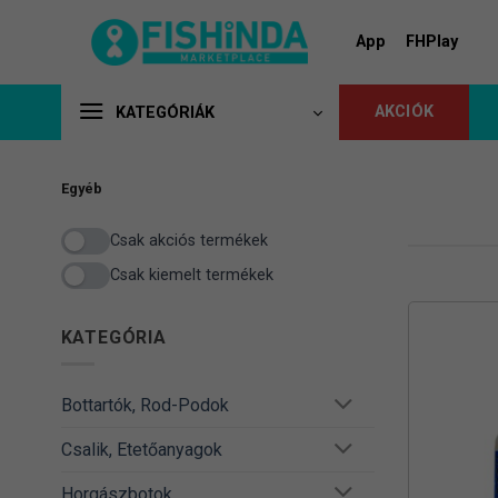
Skip
to
App
FHPlay
content
AKCIÓK
KATEGÓRIÁK
Egyéb
Csak akciós termékek
Csak kiemelt termékek
KATEGÓRIA
Bottartók, Rod-Podok
Csalik, Etetőanyagok
Horgászbotok