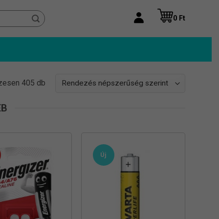
0
Ft
Sorted
zesen 405 db
by
popularity
ÉB
Új