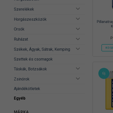
Szerelékek
Horgászeszközök
Pillanatr
K
Orsók
P
Ruházat
KOS
Székek, Ágyak, Sátrak, Kemping
Szettek és csomagok
Táskák, Botzsákok
Új
Zsinórok
Ajándékötletek
Egyéb
MÁRKA