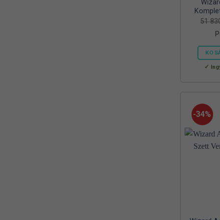
Wizar
Mora
(2)
Komplet
51 8
MTX
(1)
P
Mustad
(9)
KOS
Okuma
(1)
Ing
OREEL
(1)
Outdoor
(3)
-34%
Palisad
(1)
Peca Pláza
(1)
Prologic
(4)
QUANTUM
(1)
Rapala
(6)
Rapture
(2)