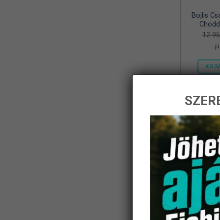
Bojlis Cs
Frenetic
(8)
Chodd
12 9
Gamakatsu
(1)
P
Geoff Anderson
(5)
KOS
Haldoradó
(1)
HOME
(5)
SZERE
iBite
(2)
-14%
JAXON
(11)
K-Karp
(8)
Kamasaki
(6)
KARCHER
(1)
KOLPO
(1)