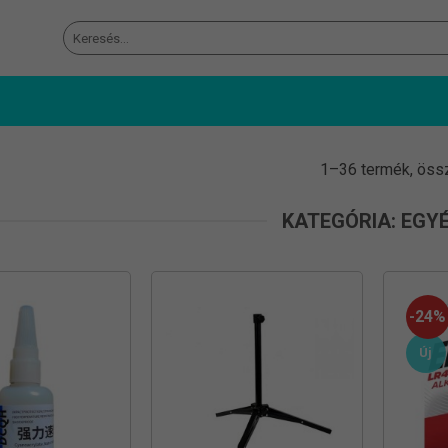
Keresés
a
következőre:
1–36 termék, öss
KATEGÓRIA: EGY
-24%
Új