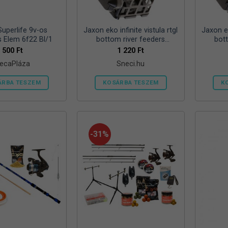
ki
Superlife 9v-os
Jaxon eko infinite vistula rtgl
Jaxon ek
s Elem 6f22 Bl/1
bottom river feeders
bot
25/30/57mm 100g folyóvizi
25/30/
500
Ft
1 220
Ft
feeder kosár
ecaPláza
Sneci.hu
ÁRBA TESZEM
KOSÁRBA TESZEM
K
Ennek
a
terméknek
több
-31%
variációja
van.
A
változatok
a
termékoldalon
választhatók
ki