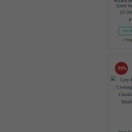
Wizard Ac
Reiva
Szett Ve
(1)
57 7
RELAX
(1)
P
RIDGEMONKEY
(4)
KOS
SAL
Ing
(2)
SEDO
(2)
SILSTAR
(3)
-30%
Silverline
(2)
SKROSS
(1)
SMA
(1)
SODASTREAM
(1)
Sonik
(1)
Szász
(2)