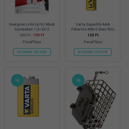
termékoldalon
választhatók
ki
Energizer Lr44 (a76) Alkáli
Varta Superlife AAA
Gombelem 1,5v bl/2
Féltartós Mikró Elem R03
Bl/4
Original
Current
250
Ft
190
Ft
125
Ft
price
price
PecaPláza
PecaPláza
was:
is:
250 Ft.
190 Ft.
KOSÁRBA TESZEM
KOSÁRBA TESZEM
Ennek
Ennek
a
a
terméknek
terméknek
több
több
Új
Új
variációja
variációja
van.
van.
A
A
változatok
változatok
a
a
termékoldalon
termékoldalon
választhatók
választhatók
ki
ki