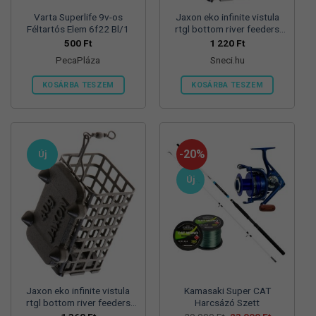
Varta Superlife 9v-os
Jaxon eko infinite vistula
Féltartós Elem 6f22 Bl/1
rtgl bottom river feeders
25/30/57mm 100g
500
Ft
1 220
Ft
folyóvizi feeder kosár
PecaPláza
Sneci.hu
KOSÁRBA TESZEM
KOSÁRBA TESZEM
Ennek
a
terméknek
több
-20%
Új
variációja
van.
Új
A
változatok
a
termékoldalon
választhatók
ki
Jaxon eko infinite vistula
Kamasaki Super CAT
rtgl bottom river feeders
Harcsázó Szett
25/30/57mm 125g