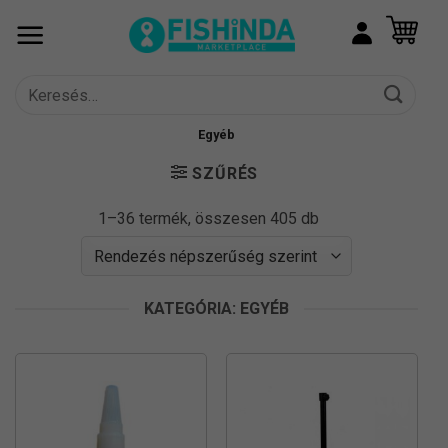
Skip
to
content
Keresés
a
következőre:
Egyéb
SZŰRÉS
Sorted
1–36 termék, összesen 405 db
by
popularity
KATEGÓRIA: EGYÉB