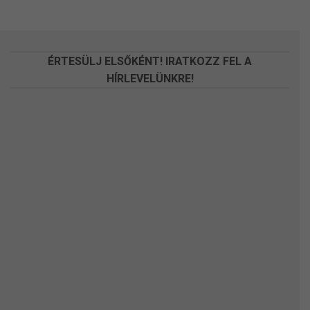
változatok
változatok
a
a
termékoldalon
termékoldalon
választhatók
választhatók
ÉRTESÜLJ ELSŐKÉNT! IRATKOZZ FEL A
ki
ki
HÍRLEVELÜNKRE!