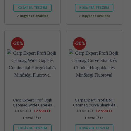
57
39
70
45
830 Ft.
990 Ft.
560 Ft.
990 Ft.
KOSÁRBA TESZEM
KOSÁRBA TESZEM
Ennek
Ennek
Ingyenes szállítás
Ingyenes szállítás
a
a
terméknek
terméknek
több
több
variációja
variációja
-30%
-30%
van.
van.
A
A
változatok
változatok
a
a
termékoldalon
termékoldalon
választhatók
választhatók
ki
ki
Carp Expert Profi Bojli
Carp Expert Profi Bojli
Csomag Wide Gape és
Csomag Curve Shank és
Continental Horgokkal és
Chodda Horgokkal és
Original
Current
Original
Current
18 550
Ft
12 990
Ft
18 550
Ft
12 990
Ft
price
price
price
price
Minőségi Fluoroval
Minőségi Fluoroval
PecaPláza
PecaPláza
was:
is:
was:
is:
18
12
18
12
550 Ft.
990 Ft.
550 Ft.
990 Ft.
KOSÁRBA TESZEM
KOSÁRBA TESZEM