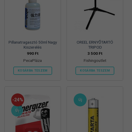
Pillanatragasztó 50ml Nagy
OREEL ERNYŐTARTÓ
Kiszerelés
TRIPOD
990
Ft
3 500
Ft
PecaPláza
Fishingoutlet
KOSÁRBA TESZEM
KOSÁRBA TESZEM
Ennek
a
terméknek
több
-24%
Új
variációja
van.
Új
A
változatok
a