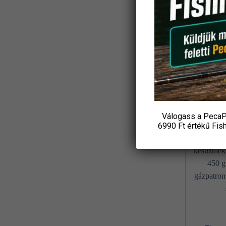
Koós
(3)
Ajándék
L&K
(2)
Csuka
19 6
LBFishing
(4)
P
Led Lenser
(2)
KOS
Loomis and Franklin
(1)
MADCAT
(7)
Válogass a PecaP
Marshal
(1)
6990 Ft értékű
Fis
MAVER
(1)
Maxell
(1)
MFF
(3)
Mikado
(8)
MIVARDI
(4)