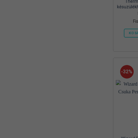
Therma
Mora
(2)
késuzülék
450 g
MTX
(1)
gázpatron
Fi
Mustad
(9)
KOS
Okuma
(1)
OREEL
(1)
Outdoor
(3)
-32%
Palisad
(1)
Peca Pláza
(1)
Prologic
(4)
QUANTUM
(1)
Rapala
(6)
Rapture
(2)