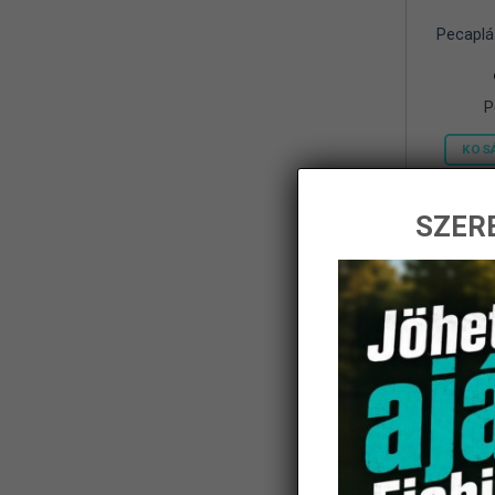
Pecaplá
Frenetic
(8)
Gamakatsu
(1)
P
Geoff Anderson
(5)
KOS
Haldoradó
(1)
HOME
(5)
SZERE
iBite
(2)
-14%
JAXON
(11)
K-Karp
(8)
Kamasaki
(6)
KARCHER
(1)
KOLPO
(1)