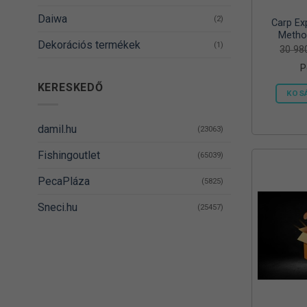
Daiwa
(2)
Carp Ex
Metho
Dekorációs termékek
(1)
30 9
P
DELPHIN
(14)
KERESKEDŐ
KOS
Denzel
(8)
Dovit
(38)
damil.hu
(23063)
DUDI BAIT
(5)
Fishingoutlet
(65039)
Egyéb
(1)
PecaPláza
(5825)
Energizer
(2)
Sneci.hu
(25457)
EnergoTeam
(63)
Feedermania
(4)
Fieldmann
(1)
FOX RAGE
(3)