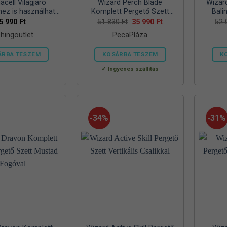
cell Világjáró
Wizard Perch Blade
Wizar
hez is használható
Komplett Pergető Szett
Bali
 propán-bután
Csalikkal
Original
Current
5 990
Ft
51 830
Ft
35 990
Ft
52
price
price
, 7/16 col menetes
shingoutlet
PecaPláza
was:
is:
szelep, –
51
35
830 Ft.
990 Ft.
ÁRBA TESZEM
KOSÁRBA TESZEM
K
Ennek
Ingyenes szállítás
a
terméknek
több
variációja
-34%
-31%
van.
A
változatok
a
termékoldalon
választhatók
ki