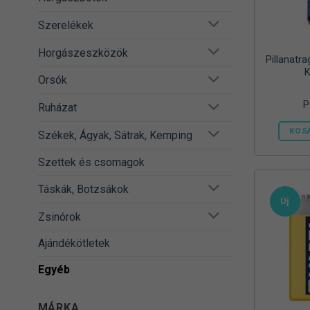
Szerelékek
Horgászeszközök
Pillanatr
K
Orsók
P
Ruházat
KOS
Székek, Ágyak, Sátrak, Kemping
Szettek és csomagok
Táskák, Botzsákok
Új
Zsinórok
Ajándékötletek
Egyéb
MÁRKA