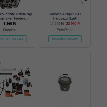
ki
ki
o infinite vistula rtgl
Kamasaki Super CAT
tom river feeders
Harcsázó Szett
57mm 125g folyóvizi
Original
Current
1 360
Ft
29 900
Ft
23 990
Ft
price
price
feeder kosár
Sneci.hu
PecaPláza
was:
is:
29
23
900 Ft.
990 Ft.
OSÁRBA TESZEM
KOSÁRBA TESZEM
Ennek
a
terméknek
több
variációja
van.
A
változatok
a
termékoldalon
választhatók
ki