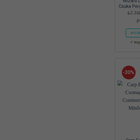
Wizard 
Reiva
Csuka Per
(1)
67 7
RELAX
(1)
P
RIDGEMONKEY
(4)
KOS
SAL
Ing
(2)
SEDO
(2)
SILSTAR
(3)
-30%
Silverline
(2)
SKROSS
(1)
SMA
(1)
SODASTREAM
(1)
Sonik
(1)
Szász
(2)