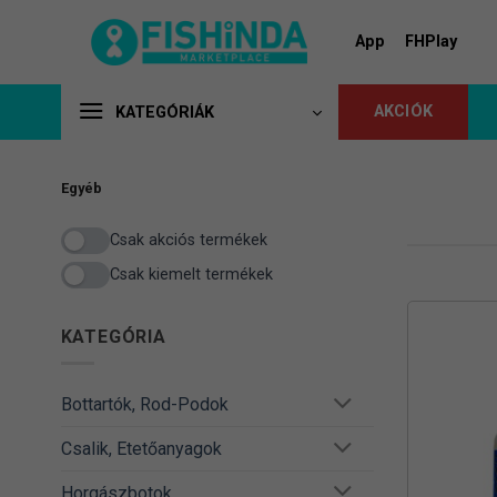
Skip
to
App
FHPlay
content
AKCIÓK
KATEGÓRIÁK
Egyéb
Csak akciós termékek
Csak kiemelt termékek
KATEGÓRIA
Bottartók, Rod-Podok
Csalik, Etetőanyagok
Horgászbotok