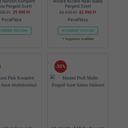
d Norvion Komplett
Wizard Arcane Nyári Süllős
nos Pergető Szett
Pergető Szett
Original
Current
Original
Current
 030
Ft
29 990
Ft
65 540
Ft
42 990
Ft
price
price
price
price
PecaPláza
PecaPláza
was:
is:
was:
is:
52
29
65
42
030 Ft.
990 Ft.
540 Ft.
990 Ft.
OSÁRBA TESZEM
KOSÁRBA TESZEM
Ennek
Ennek
Ingyenes szállítás
a
a
terméknek
terméknek
több
több
variációja
variációja
-35%
van.
van.
A
A
változatok
változatok
a
a
termékoldalon
termékoldalon
választhatók
választhatók
ki
ki