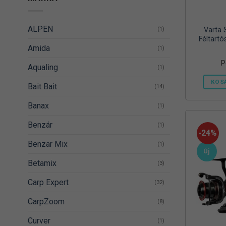
ALPEN
(1)
Varta 
Féltartó
Amida
(1)
P
Aqualing
(1)
KOS
Bait Bait
(14)
Banax
(1)
Benzár
(1)
-24%
Benzar Mix
(1)
Új
Betamix
(3)
Carp Expert
(32)
CarpZoom
(8)
Curver
(1)