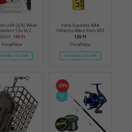
zer Lr44 (a76) Alkáli
Varta Superlife AAA
belem 1,5v bl/2
Féltartós Mikró Elem R03
Bl/4
Original
Current
250
Ft
190
Ft
125
Ft
price
price
PecaPláza
PecaPláza
was:
is:
250 Ft.
190 Ft.
OSÁRBA TESZEM
KOSÁRBA TESZEM
Ennek
Ennek
a
a
terméknek
terméknek
több
több
-20%
variációja
variációja
Új
van.
van.
A
A
változatok
változatok
a
a
termékoldalon
termékoldalon
választhatók
választhatók