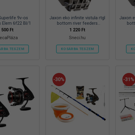
ki
Superlife 9v-os
Jaxon eko infinite vistula rtgl
Jaxon ek
s Elem 6f22 Bl/1
bottom river feeders
bot
25/30/57mm 100g folyóvizi
25/30/
500
Ft
1 220
Ft
feeder kosár
ecaPláza
Sneci.hu
ÁRBA TESZEM
KOSÁRBA TESZEM
K
Ennek
a
terméknek
több
-30%
-31%
variációja
van.
A
változatok
a
termékoldalon
választhatók
ki