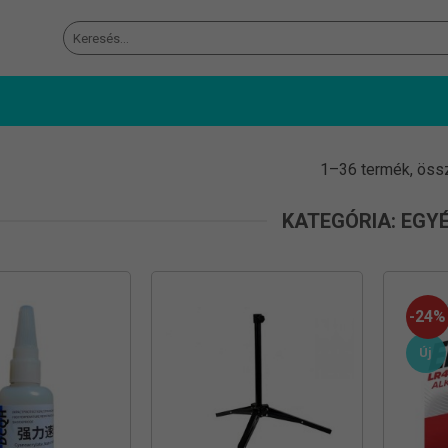
Keresés
a
következőre:
1–36 termék, öss
KATEGÓRIA: EGY
-24%
Új