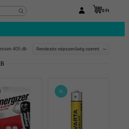
0
Ft
Sorted
zesen 405 db
by
popularity
ÉB
Új