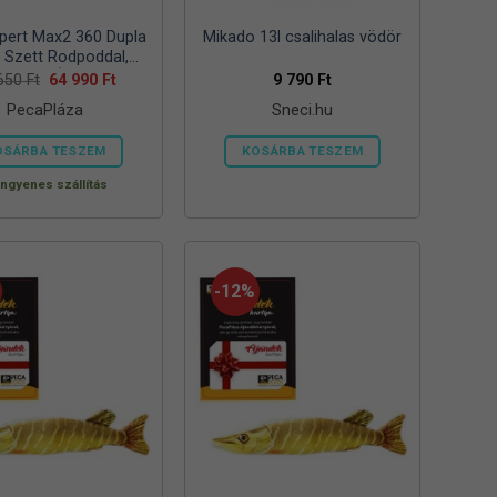
pert Max2 360 Dupla
Mikado 13l csalihalas vödör
s Szett Rodpoddal,
elzővel ÉS Csalikkal
Original
Current
 650
Ft
64 990
Ft
9 790
Ft
price
price
PecaPláza
Sneci.hu
was:
is:
94
64
650 Ft.
990 Ft.
OSÁRBA TESZEM
KOSÁRBA TESZEM
Ennek
Ingyenes szállítás
a
terméknek
több
variációja
-12%
van.
A
változatok
a
termékoldalon
választhatók
ki