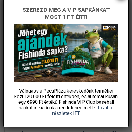
ki
ki
SZEREZD MEG A VIP SAPKÁNKAT
Thermacell Világjáró
Wizard Perch Blade
MOST 1 FT-ÉRT!
késuzülékhez is használható
Komplett Pergető Szett
450 g propán-bután
Csalikkal
Original
Current
5 990
Ft
51 830
Ft
35 990
Ft
price
price
gázpatron, 7/16 col
Fishingoutlet
PecaPláza
was:
is:
menetes szelep, –
51
35
830 Ft.
990 Ft.
KOSÁRBA TESZEM
KOSÁRBA TESZEM
Ennek
Ingyenes szállítás
a
terméknek
több
variációja
-42%
-34%
van.
A
változatok
Válogass a PecaPláza kereskedőnk termékei
közül
20.000 Ft feletti
értékben, és automatikusan
a
egy 6990 Ft értékű
Fishinda VIP Club baseball
termékoldalon
sapkát
is küldünk a rendelésed mellé.
További
választhatók
részletek ITT
ki