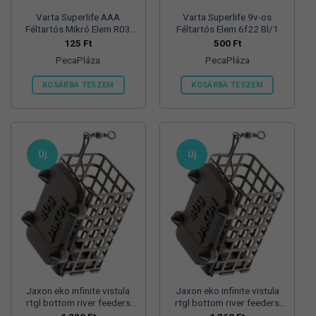
Varta Superlife AAA
Varta Superlife 9v-os
Féltartós Mikró Elem R03
Féltartós Elem 6f22 Bl/1
Bl/4
125
Ft
500
Ft
PecaPláza
PecaPláza
KOSÁRBA TESZEM
KOSÁRBA TESZEM
Ennek
Ennek
a
a
terméknek
terméknek
több
több
Új
Új
variációja
variációja
van.
van.
A
A
változatok
változatok
a
a
termékoldalon
termékoldalon
választhatók
választhatók
ki
ki
Jaxon eko infinite vistula
Jaxon eko infinite vistula
rtgl bottom river feeders
rtgl bottom river feeders
25/30/57mm 100g
25/30/57mm 125g