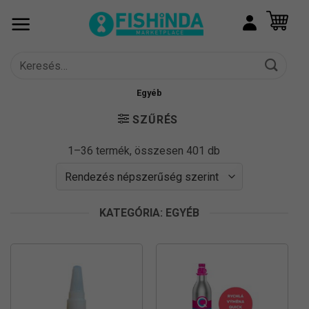
Skip
to
content
Keresés
a
következőre:
Egyéb
SZŰRÉS
Sorted
1–36 termék, összesen 401 db
by
popularity
KATEGÓRIA: EGYÉB