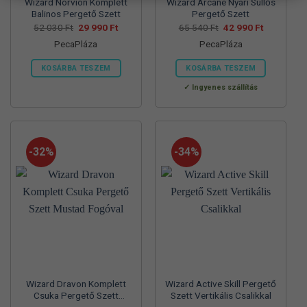
Wizard Norvion Komplett
Wizard Arcane Nyári Süllős
Balinos Pergető Szett
Pergető Szett
Original
Current
Original
Current
52 030
Ft
29 990
Ft
65 540
Ft
42 990
Ft
price
price
price
price
PecaPláza
PecaPláza
was:
is:
was:
is:
52
29
65
42
030 Ft.
990 Ft.
540 Ft.
990 Ft.
KOSÁRBA TESZEM
KOSÁRBA TESZEM
Ennek
Ennek
Ingyenes szállítás
a
a
terméknek
terméknek
több
több
variációja
variációja
-32%
-34%
van.
van.
A
A
változatok
változatok
a
a
termékoldalon
termékoldalon
választhatók
választhatók
ki
ki
Wizard Dravon Komplett
Wizard Active Skill Pergető
Csuka Pergető Szett
Szett Vertikális Csalikkal