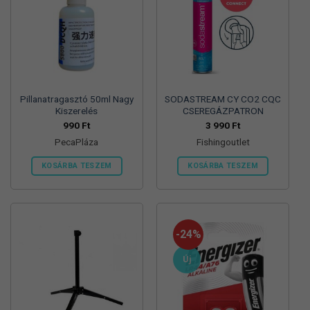
Pillanatragasztó 50ml Nagy
SODASTREAM CY CO2 CQC
Kiszerelés
CSEREGÁZPATRON
990
Ft
3 990
Ft
PecaPláza
Fishingoutlet
KOSÁRBA TESZEM
KOSÁRBA TESZEM
Ennek
a
terméknek
több
-24%
variációja
van.
Új
A
változatok
a