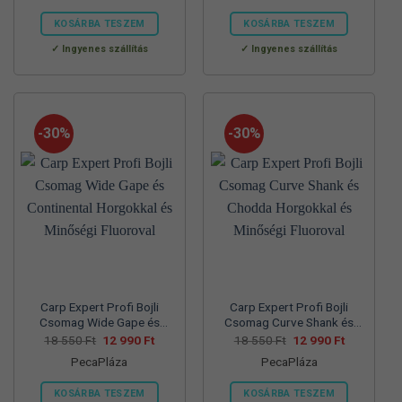
57
39
70
45
830 Ft.
990 Ft.
560 Ft.
990 Ft.
KOSÁRBA TESZEM
KOSÁRBA TESZEM
Ennek
Ennek
Ingyenes szállítás
Ingyenes szállítás
a
a
terméknek
terméknek
több
több
variációja
variációja
-30%
-30%
van.
van.
A
A
változatok
változatok
a
a
termékoldalon
termékoldalon
választhatók
választhatók
ki
ki
Carp Expert Profi Bojli
Carp Expert Profi Bojli
Csomag Wide Gape és
Csomag Curve Shank és
Continental Horgokkal és
Chodda Horgokkal és
Original
Current
Original
Current
18 550
Ft
12 990
Ft
18 550
Ft
12 990
Ft
price
price
price
price
Minőségi Fluoroval
Minőségi Fluoroval
PecaPláza
PecaPláza
was:
is:
was:
is:
18
12
18
12
550 Ft.
990 Ft.
550 Ft.
990 Ft.
KOSÁRBA TESZEM
KOSÁRBA TESZEM