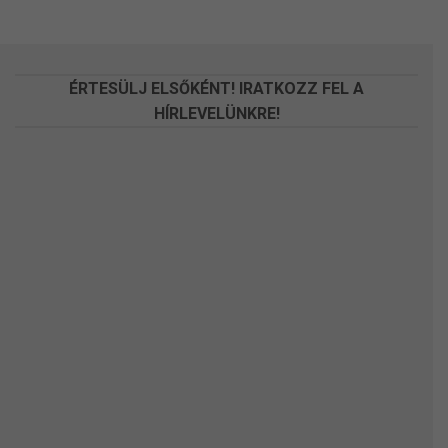
változatok
változatok
a
a
termékoldalon
termékoldalon
választhatók
választhatók
ÉRTESÜLJ ELSŐKÉNT! IRATKOZZ FEL A
ki
ki
HÍRLEVELÜNKRE!