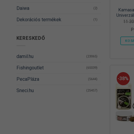
Daiwa
(2)
Kamasak
Univerzál
Dekorációs termékek
(1)
Vödörrel
11 3
és
P
DELPHIN
(14)
KERESKEDŐ
KOS
Denzel
(8)
Dovit
(38)
damil.hu
(23065)
DUDI BAIT
(5)
Fishingoutlet
(65039)
Egyéb
(1)
-38%
PecaPláza
(5644)
Energizer
(2)
Sneci.hu
(25457)
EnergoTeam
(63)
Feedermania
(4)
Fieldmann
(1)
FOX RAGE
(3)