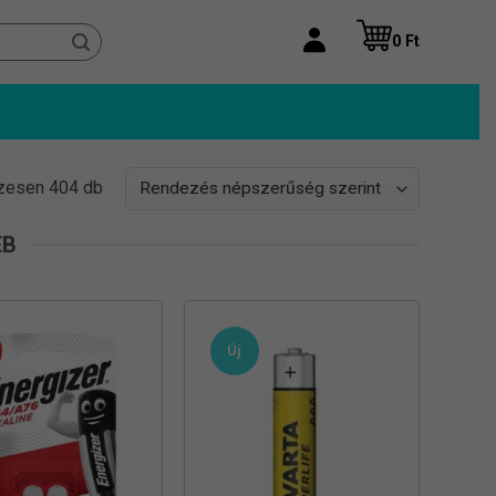
0
Ft
Sorted
zesen 404 db
by
popularity
ÉB
Új