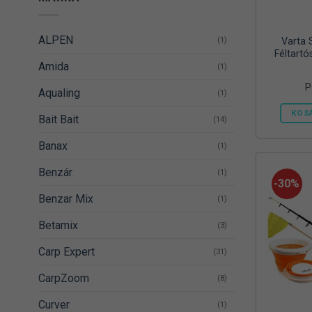
ALPEN
(1)
Varta 
Féltartó
Amida
(1)
P
Aqualing
(1)
KOS
Bait Bait
(14)
Banax
(1)
Benzár
(1)
-30%
Benzar Mix
(1)
Betamix
(3)
Carp Expert
(31)
CarpZoom
(8)
Curver
(1)