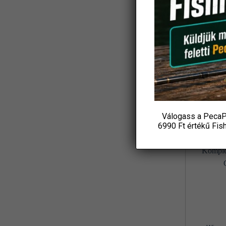
Koós
(3)
Ajándék
L&K
(2)
Csuka
18 4
LBFishing
(4)
P
Led Lenser
(2)
KOS
Loomis and Franklin
(1)
MADCAT
(7)
Válogass a PecaP
Marshal
-31%
(1)
6990 Ft értékű
Fis
MAVER
(1)
Maxell
(1)
MFF
(3)
Mikado
(8)
MIVARDI
(4)