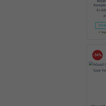
Wizar
Mora
(2)
Komplet
51 8
MTX
(1)
P
Mustad
(9)
KOS
Okuma
(1)
Ing
OREEL
(1)
Outdoor
(3)
-34%
Palisad
(1)
Peca Pláza
(1)
Prologic
(4)
QUANTUM
(1)
Rapala
(6)
Rapture
(2)