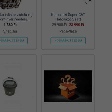
ki
ki
o infinite vistula rtgl
Kamasaki Super CAT
tom river feeders
Harcsázó Szett
57mm 125g folyóvizi
Original
Current
1 360
Ft
29 900
Ft
23 990
Ft
price
price
feeder kosár
Sneci.hu
PecaPláza
was:
is:
29
23
900 Ft.
990 Ft.
OSÁRBA TESZEM
KOSÁRBA TESZEM
Ennek
a
terméknek
több
variációja
van.
A
változatok
a
termékoldalon
választhatók
ki