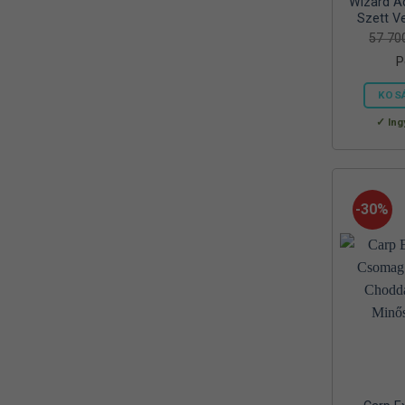
Wizard Ac
Reiva
Szett Ve
(1)
57 7
RELAX
(1)
P
RIDGEMONKEY
(4)
KOS
SAL
Ing
(2)
SEDO
(2)
SILSTAR
(3)
-30%
Silverline
(2)
SKROSS
(1)
SMA
(1)
SODASTREAM
(1)
Sonik
(1)
Szász
(2)