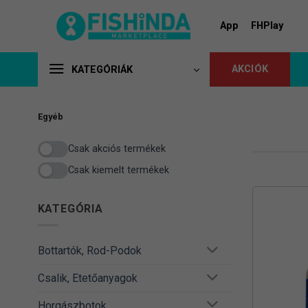
Skip
to
App
FHPlay
content
AKCIÓK
KATEGÓRIÁK
Egyéb
Csak akciós termékek
Csak kiemelt termékek
KATEGÓRIA
Bottartók, Rod-Podok
Csalik, Etetőanyagok
Horgászbotok