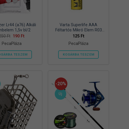
zer Lr44 (a76) Alkáli
Varta Superlife AAA
belem 1,5v bl/2
Féltartós Mikró Elem R03
Bl/4
Original
Current
250
Ft
190
Ft
125
Ft
price
price
PecaPláza
PecaPláza
was:
is:
250 Ft.
190 Ft.
OSÁRBA TESZEM
KOSÁRBA TESZEM
Ennek
Ennek
a
a
terméknek
terméknek
több
több
-20%
variációja
variációja
Új
van.
van.
A
A
változatok
változatok
a
a
termékoldalon
termékoldalon
választhatók
választhatók