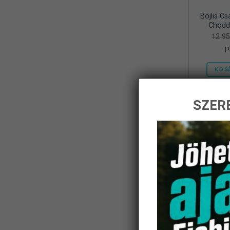
Bojlis Cs
Frenetic
(8)
Chodd
12 9
Gamakatsu
(1)
P
Geoff Anderson
(5)
KOS
Haldoradó
(1)
HOME
(5)
SZERE
iBite
(2)
-14%
JAXON
(11)
K-Karp
(8)
Kamasaki
(6)
KARCHER
(1)
KOLPO
(1)