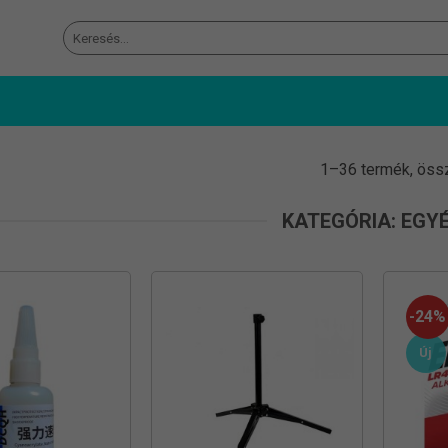
Keresés
a
következőre:
1–36 termék, öss
KATEGÓRIA: EGY
-24%
Új