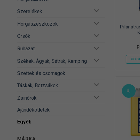
Szerelékek
Horgászeszközök
Pillanatr
K
Orsók
P
Ruházat
KOS
Székek, Ágyak, Sátrak, Kemping
Szettek és csomagok
Táskák, Botzsákok
Új
Zsinórok
Ajándékötletek
Egyéb
MÁRKA