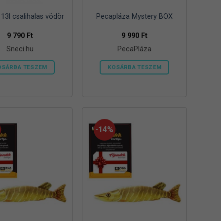
13l csalihalas vödör
Pecapláza Mystery BOX
9 790
Ft
9 990
Ft
Sneci.hu
PecaPláza
OSÁRBA TESZEM
KOSÁRBA TESZEM
Ennek
a
terméknek
több
variációja
-14%
van.
A
változatok
a
termékoldalon
választhatók
ki