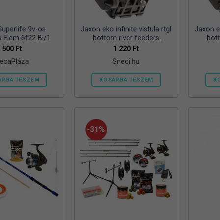
ki
Superlife 9v-os
Jaxon eko infinite vistula rtgl
Jaxon ek
s Elem 6f22 Bl/1
bottom river feeders
bot
25/30/57mm 100g folyóvizi
25/30/
500
Ft
1 220
Ft
feeder kosár
ecaPláza
Sneci.hu
ÁRBA TESZEM
KOSÁRBA TESZEM
K
Ennek
a
terméknek
több
-31%
variációja
van.
A
változatok
a
termékoldalon
választhatók
ki