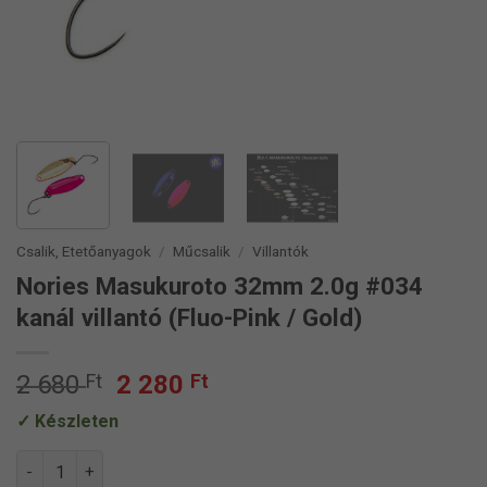
Csalik, Etetőanyagok
/
Műcsalik
/
Villantók
Nories Masukuroto 32mm 2.0g #034
kanál villantó (Fluo-Pink / Gold)
Original
Current
2 680
Ft
2 280
Ft
price
price
Készleten
was:
is:
2
2
Nories Masukuroto 32mm 2.0g #034 kanál villantó (Fluo-Pink 