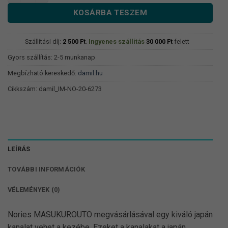
680 Ft.
280 Ft.
KOSÁRBA TESZEM
Szállítási díj:
2 500
Ft
.
Ingyenes szállítás
30 000
Ft
felett
Gyors szállítás: 2-5 munkanap
Megbízható kereskedő:
damil.hu
Cikkszám:
damil_IM-NO-20-6273
LEÍRÁS
TOVÁBBI INFORMÁCIÓK
VÉLEMÉNYEK (0)
Nories MASUKUROUTO megvásárlásával egy kiváló japán
kanalat vehet a kezébe. Ezeket a kanalakat a japán