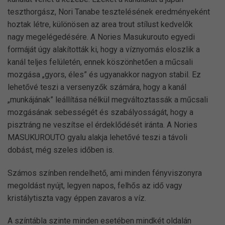
teszthorgász, Nori Tanabe tesztelésének eredményeként
hoztak létre, különösen az area trout stílust kedvelők
nagy megelégedésére. A Nories Masukurouto egyedi
formáját úgy alakították ki, hogy a víznyomás eloszlik a
kanál teljes felületén, ennek köszönhetően a műcsali
mozgása „gyors, éles” és ugyanakkor nagyon stabil. Ez
lehetővé teszi a versenyzők számára, hogy a kanál
„munkájának” leállítása nélkül megváltoztassák a műcsali
mozgásának sebességét és szabályosságát, hogy a
pisztráng ne veszítse el érdeklődését iránta. A Nories
MASUKUROUTO gyalu alakja lehetővé teszi a távoli
dobást, még szeles időben is.
Számos színben rendelhető, ami minden fényviszonyra
megoldást nyújt, legyen napos, felhős az idő vagy
kristálytiszta vagy éppen zavaros a víz.
A színtábla szinte minden esetében mindkét oldalán