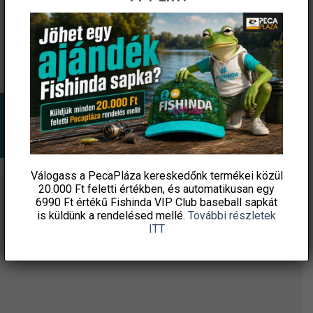
price
price
price
price
damil.hu
damil.hu
was:
is:
was:
is:
11
9
13
11
270 Ft.
579 Ft.
370 Ft.
365 Ft.
KOSÁRBA TESZEM
KOSÁRBA TESZEM
Válogass a PecaPláza kereskedőnk termékei közül
20.000 Ft feletti
értékben, és automatikusan egy
6990 Ft értékű
Fishinda VIP Club baseball sapkát
ÉRTESÜLJ ELSŐKÉNT! IRATKOZZ FEL A
is küldünk a rendelésed mellé.
További részletek
HÍRLEVELÜNKRE!
ITT