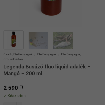
Csalik, Etetőanyagok
/
Etetőanyagok
/
Etetőanyagok,
Groundbait-ek
Legenda Busázó fluo liquid adalék –
Mangó – 200 ml
2 590
Ft
Készleten
Legenda Busázó fluo liquid adalék – Mangó – 200 ml mennyis