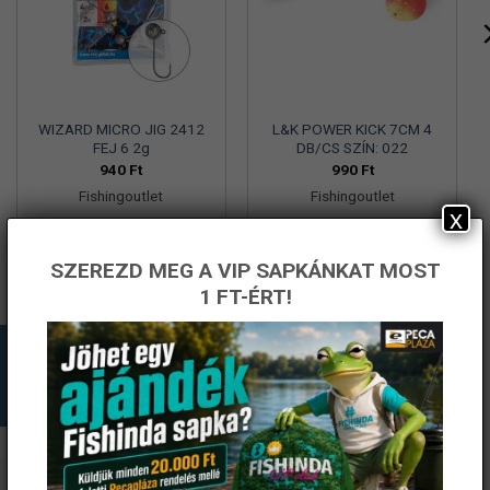
WIZARD MICRO JIG 2412
L&K POWER KICK 7CM 4
FEJ 6 2g
DB/CS SZÍN: 022
940
Ft
990
Ft
Fishingoutlet
Fishingoutlet
x
KOSÁRBA TESZEM
KOSÁRBA TESZEM
SZEREZD MEG A VIP SAPKÁNKAT MOST
1 FT-ÉRT!