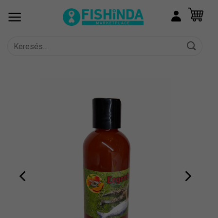
Skip
to
content
Keresés
a
következőre: