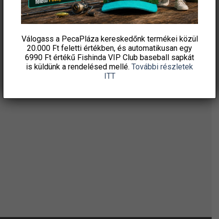
ÉRTESÜLJ ELSŐKÉNT! IRATKOZZ FEL A
HÍRLEVELÜNKRE!
Válogass a PecaPláza kereskedőnk termékei közül
20.000 Ft feletti
értékben, és automatikusan egy
6990 Ft értékű
Fishinda VIP Club baseball sapkát
is küldünk a rendelésed mellé.
További részletek
ITT