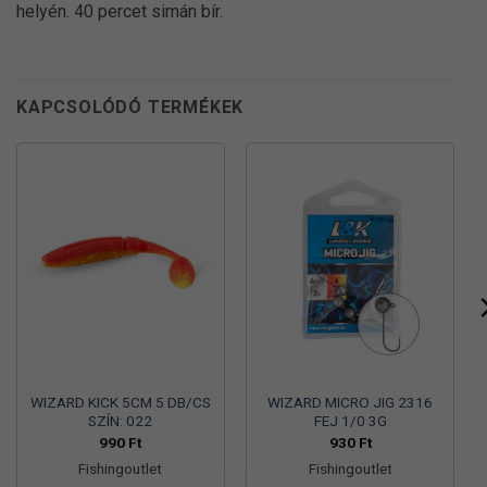
helyén. 40 percet simán bír.
KAPCSOLÓDÓ TERMÉKEK
WIZARD KICK 5CM 5 DB/CS
WIZARD MICRO JIG 2316
SZÍN: 022
FEJ 1/0 3G
990
Ft
930
Ft
Fishingoutlet
Fishingoutlet