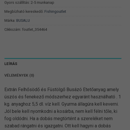
Gyors szállítás: 2-5 munkanap
Megbízható kereskedő:
Fishingoutlet
Márka:
BUSALU
Cikkszám:
foutlet_354464
LEÍRÁS
VÉLEMÉNYEK (0)
Extrán Felhősödő és Füstölgő Busázó Etetőanyag amely
úszós és fenekező módszerhez egyaránt használható . 1
kg. anyaghoz 5,5 dl. víz kell. Gyurma állagúra kell keverni.
Jól bele kell nyomkodni a kosárba, nem kell félni tőle, ki
fog oldódni. Ha a dobás megtörtént a szereléket nem
szabad rángatni és igazgatni. Ott kell hagyni a dobás