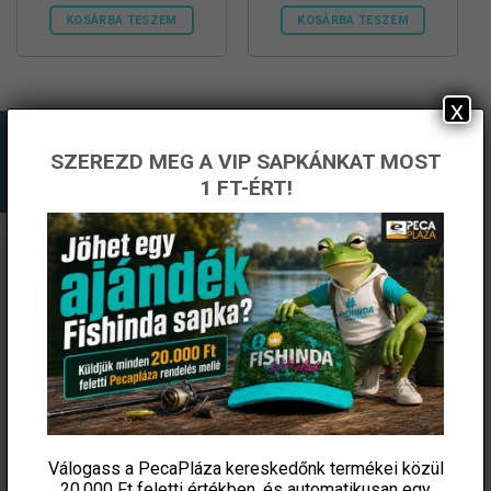
KOSÁRBA TESZEM
KOSÁRBA TESZEM
x
SZEREZD MEG A VIP SAPKÁNKAT MOST
1 FT-ÉRT!
ÉRTESÜLJ ELSŐKÉNT! IRATKOZZ FEL A
HÍRLEVELÜNKRE!
Válogass a PecaPláza kereskedőnk termékei közül
20.000 Ft feletti
értékben, és automatikusan egy