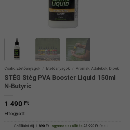
Csalik, Etetőanyagok
/
Etetőanyagok
/
Aromák, Adalékok, Dipek
STÉG Stég PVA Booster Liquid 150ml
N-Butyric
1 490
Ft
Elfogyott
Szállítási díj:
1 890
Ft
.
Ingyenes szállítás
23 990
Ft
felett