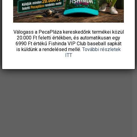
ÉRTESÜLJ ELSŐKÉNT! IRATKOZZ FEL A
HÍRLEVELÜNKRE!
Válogass a PecaPláza kereskedőnk termékei közül
20.000 Ft feletti
értékben, és automatikusan egy
6990 Ft értékű
Fishinda VIP Club baseball sapkát
is küldünk a rendelésed mellé.
További részletek
ITT