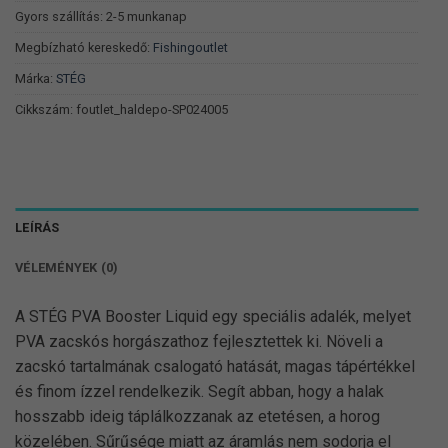
Gyors szállítás: 2-5 munkanap
Megbízható kereskedő:
Fishingoutlet
Márka:
STÉG
Cikkszám:
foutlet_haldepo-SP024005
LEÍRÁS
VÉLEMÉNYEK (0)
A STÉG PVA Booster Liquid egy speciális adalék, melyet
PVA zacskós horgászathoz fejlesztettek ki. Növeli a
zacskó tartalmának csalogató hatását, magas tápértékkel
és finom ízzel rendelkezik. Segít abban, hogy a halak
hosszabb ideig táplálkozzanak az etetésen, a horog
közelében. Sűrűsége miatt az áramlás nem sodorja el