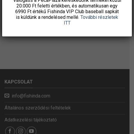
Válogass a PecaPláza kereskedőnk termékei közül
20.000 Ft feletti
értékben, és automatikusan egy
6990 Ft értékű
Fishinda VIP Club baseball sapkát
is küldünk a rendelésed mellé.
További részletek
ITT
KAPCSOLAT
info@fishinda.com
Általános szerződési feltételek
Adatkezelési tájékoztató