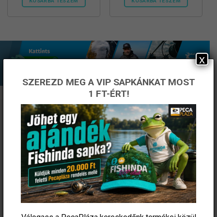
KOSÁRBA TESZEM
KOSÁRBA TESZEM
x
SZEREZD MEG A VIP SAPKÁNKAT MOST
1 FT-ÉRT!
ÉRTESÜLJ ELSŐKÉNT! IRATKOZZ FEL A
HÍRLEVELÜNKRE!