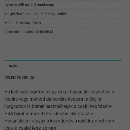
Gyors szállítás: 2-5 munkanap
Megbízható kereskedő:
Fishingoutlet
Márka:
Don Carp Baits
Cikkszám:
foutlet_324635643
LEÍRÁS
VÉLEMÉNYEK (0)
Ha kell még egy kis plusz akkor használd, közvetlen a
csalira vagy method de bordás kosárra is. Bojlis
horgászok is bátran használhatják a csali ízesítésére.
PVA barát termék. Erős intenzív illat és szín.
Használatkor vigyáz a kezedre és a ruhádra, mert nem
csak a csalid lesz szines