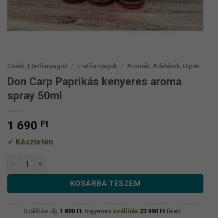
Csalik, Etetőanyagok
/
Etetőanyagok
/
Aromák, Adalékok, Dipek
Don Carp Paprikás kenyeres aroma
spray 50ml
1 690
Ft
Készleten
Don Carp Paprikás kenyeres aroma spray 50ml mennyiség
KOSÁRBA TESZEM
Szállítási díj:
1 890
Ft
.
Ingyenes szállítás
23 990
Ft
felett