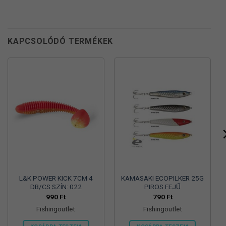
KAPCSOLÓDÓ TERMÉKEK
L&K POWER KICK 7CM 4
KAMASAKI ECOPILKER 25G
DB/CS SZÍN: 022
PIROS FEJŰ
990
Ft
790
Ft
Fishingoutlet
Fishingoutlet