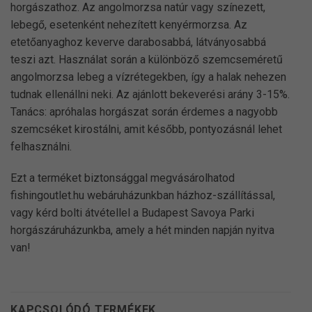
horgászathoz. Az angolmorzsa natúr vagy színezett,
lebegő, esetenként nehezített kenyérmorzsa. Az
etetőanyaghoz keverve darabosabbá, látványosabbá
teszi azt. Használat során a különböző szemcseméretű
angolmorzsa lebeg a vízrétegekben, így a halak nehezen
tudnak ellenállni neki. Az ajánlott bekeverési arány 3-15%.
Tanács: apróhalas horgászat során érdemes a nagyobb
szemcséket kirostálni, amit később, pontyozásnál lehet
felhasználni.
Ezt a terméket biztonsággal megvásárolhatod
fishingoutlet.hu webáruházunkban házhoz-szállítással,
vagy kérd bolti átvétellel a Budapest Savoya Parki
horgászáruházunkba, amely a hét minden napján nyitva
van!
KAPCSOLÓDÓ TERMÉKEK