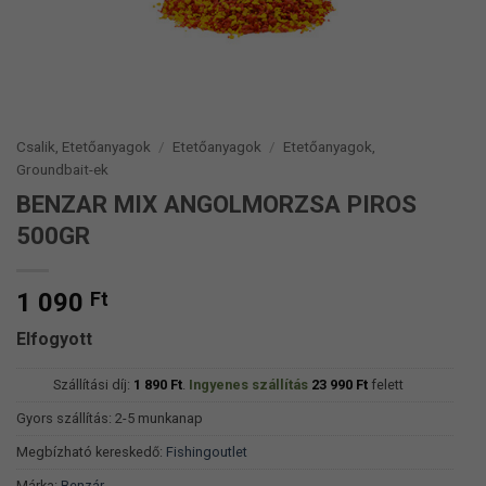
Csalik, Etetőanyagok
/
Etetőanyagok
/
Etetőanyagok,
Groundbait-ek
BENZAR MIX ANGOLMORZSA PIROS
500GR
1 090
Ft
Elfogyott
Szállítási díj:
1 890
Ft
.
Ingyenes szállítás
23 990
Ft
felett
Gyors szállítás: 2-5 munkanap
Megbízható kereskedő:
Fishingoutlet
Márka:
Benzár