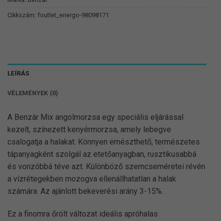
Cikkszám:
foutlet_energo-98098171
LEÍRÁS
VÉLEMÉNYEK (0)
A Benzár Mix angolmorzsa egy speciális eljárással
kezelt, színezett kenyérmorzsa, amely lebegve
csalogatja a halakat. Könnyen emészthető, természetes
tápanyagként szolgál az etetőanyagban, rusztikusabbá
és vonzóbbá téve azt. Különböző szemcseméretei révén
a vízrétegekben mozogva ellenállhatatlan a halak
számára. Az ajánlott bekeverési arány 3-15%.
Ez a finomra őrölt változat ideális apróhalas