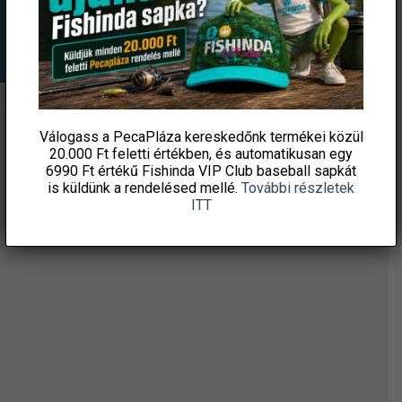
Válogass a PecaPláza kereskedőnk termékei közül
ÉRTESÜLJ ELSŐKÉNT! IRATKOZZ FEL A
20.000 Ft feletti
értékben, és automatikusan egy
HÍRLEVELÜNKRE!
6990 Ft értékű
Fishinda VIP Club baseball sapkát
is küldünk a rendelésed mellé.
További részletek
ITT