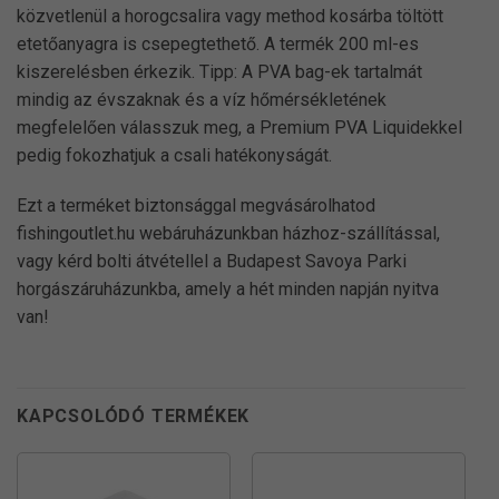
közvetlenül a horogcsalira vagy method kosárba töltött
etetőanyagra is csepegtethető. A termék 200 ml-es
kiszerelésben érkezik. Tipp: A PVA bag-ek tartalmát
mindig az évszaknak és a víz hőmérsékletének
megfelelően válasszuk meg, a Premium PVA Liquidekkel
pedig fokozhatjuk a csali hatékonyságát.
Ezt a terméket biztonsággal megvásárolhatod
fishingoutlet.hu webáruházunkban házhoz-szállítással,
vagy kérd bolti átvétellel a Budapest Savoya Parki
horgászáruházunkba, amely a hét minden napján nyitva
van!
KAPCSOLÓDÓ TERMÉKEK