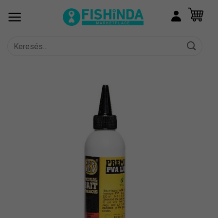
Skip
to
content
Keresés
a
következőre: