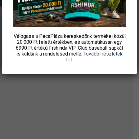
ÉRTESÜLJ ELSŐKÉNT! IRATKOZZ FEL A
Válogass a PecaPláza kereskedőnk termékei közül
HÍRLEVELÜNKRE!
20.000 Ft feletti
értékben, és automatikusan egy
6990 Ft értékű
Fishinda VIP Club baseball sapkát
is küldünk a rendelésed mellé.
További részletek
ITT