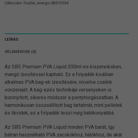
Cikkszám:
foutlet_energo-SBS13554
LEÍRÁS
VÉLEMÉNYEK (0)
Az SBS Premium PVA Liquid 200ml-es kiszerelésben,
mangó ízesítéssel kapható. Ez a folyadék kiválóan
alkalmas PVA bag-ek ízesítésére, növelve csalink
vonzerejét. A bag-ezés technikája versenyeken is
bizonyított, sikeres módszer a pontyhorgászatban. A
harmonikusan összeállított bag tartalmát, mint pelletek
és likvidek, ez a folyadék teszi még hatékonyabbá.
Az SBS Premium PVA Liquid minden PVA barát, így
bátran használható PVA zacskókhoz, hálókhoz, de akár